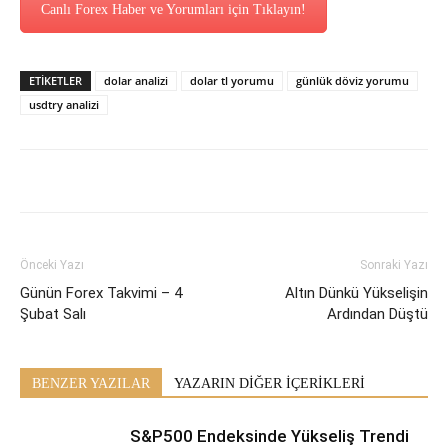
Canlı Forex Haber ve Yorumları için Tıklayın!
ETİKETLER
dolar analizi
dolar tl yorumu
günlük döviz yorumu
usdtry analizi
Önceki Yazı
Sonraki Yazı
Günün Forex Takvimi – 4
Altın Dünkü Yükselişin
Şubat Salı
Ardından Düştü
BENZER YAZILAR
YAZARIN DİĞER İÇERİKLERİ
S&P500 Endeksinde Yükseliş Trendi