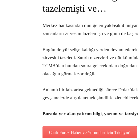
tazelemişti ve…
Merkez bankasından dün gelen yaklaşık 4 milyar
zamanların zirvesini tazelemişti ve günü de başla
Bugün de yükselişe kaldığı yerden devam ederek
zirvesini tazeledi. Sınırlı rezervleri ve dünkü mü
TCMB’den bundan sonra gelecek olan doğrudan mü
olacağını görmek zor değil.
Anlamlı bir faiz artışı gelmediği sürece Dolar’da
gevşemelerde alış denemek şimdilik izlenebilecek s
Burada yer alan yatırım bilgi, yorum ve tavsiy
Canlı Forex Haber ve Yorumları için Tıklayın!