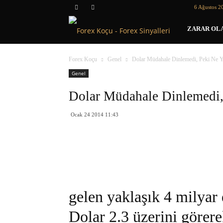
6 Ağustos 2
Forex
ZARAR OLA
Koçu
Forex Koçu
Genel
Dolar Müdahale Dinlemedi, Peki Ne 
Genel
Dolar Müdahale Dinlemedi,
Ocak 24 2014 11:43
gelen yaklaşık 4 milyar
Dolar 2.3 üzerini görer