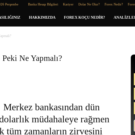
026 Perşembe
Banka Hesap Bilgileri
Kariyer
Dolar Ne Olur?
Forex Nedir?
Forex
SILIĞINIZ
HAKKIMIZDA
FOREX KOÇU NEDIR?
ANALIZLE
Yapmalı?
 Peki Ne Yapmalı?
Merkez bankasından dün
 dolarlık müdahaleye rağmen
ek tüm zamanların zirvesini