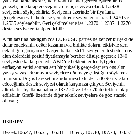
yansırsa parite tekrar yukarı yönlü ataklar gerçekleştirebilir. Bu
yükselişinde takip edeceğimiz direnç seviyesi olarak 1.2438
seviyesini söyleyebiliriz. Seviyenin üzerinde bir fiyatlama
gerçekleşmesi halinde ise yeni direnç seviyeleri olarak 1.2470 ve
1.2535 söylenebilir. Geri çekilmelerde ise 1.2370, 1.2337, 1.2270
destek seviyeleri takip edilebilir.
Altın tarafına baktığımızda EUR/USD paritesine benzer bir şekilde
dolar endeksinin değer kazanımıyla birlikte doların etkisiyle geri
çekildiğini görüyoruz. Geçen hafta 1361’li seviyeleri test eden ons
altın dolardaki pozitif fiyatlamayla beraber düşüşe geçerek 1340
seviyesine kadar geriledi. ABD’de beklentilerden iyi gelen
enflasyon verisi sonrası sert bir yükseliş gerçekleştiren ons altın
yavaş yavaş tekrar aynı seviyelere dönmeye çalıştığını söylemek
mümkün. Düşüş hareketini sürdürmesi halinde 1336.90 ilk takip
edeceğimiz destek seviyesi olarak karşımıza çıkıyor. Seviyenin
altında bir fiyatlama halinde 1332.20 ve 1325.70 destekleri takip
edilebilir. Grafik üzerinde diğer teknik seviyelere de göz atacak
olursak;
USD/JPY
Destek:106.47, 106.21, 105.83 Direnç: 107.10, 107.73, 108.57