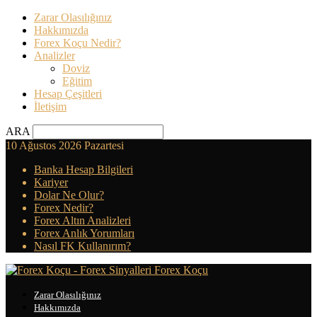
Zarar Olasılığınız
Hakkımızda
Forex Koçu Nedir?
Analizler
Doviz
Eğitim
Hesap Çeşitleri
İletişim
ARA
10 Ağustos 2026 Pazartesi
Banka Hesap Bilgileri
Kariyer
Dolar Ne Olur?
Forex Nedir?
Forex Altın Analizleri
Forex Anlık Yorumları
Nasıl FK Kullanırım?
Forex Koçu
Zarar Olasılığınız
Hakkımızda