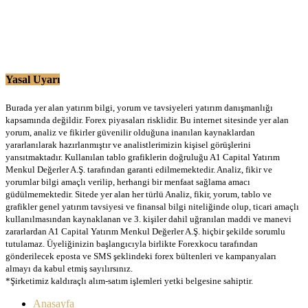
Yasal Uyarı
Burada yer alan yatırım bilgi, yorum ve tavsiyeleri yatırım danışmanlığı
kapsamında değildir. Forex piyasaları risklidir. Bu internet sitesinde yer alan
yorum, analiz ve fikirler güvenilir olduğuna inanılan kaynaklardan
yararlanılarak hazırlanmıştır ve analistlerimizin kişisel görüşlerini
yansıtmaktadır. Kullanılan tablo grafiklerin doğruluğu A1 Capital Yatırım
Menkul Değerler A.Ş. tarafından garanti edilmemektedir. Analiz, fikir ve
yorumlar bilgi amaçlı verilip, herhangi bir menfaat sağlama amacı
güdülmemektedir. Sitede yer alan her türlü Analiz, fikir, yorum, tablo ve
grafikler genel yatırım tavsiyesi ve finansal bilgi niteliğinde olup, ticari amaçlı
kullanılmasından kaynaklanan ve 3. kişiler dahil uğranılan maddi ve manevi
zararlardan A1 Capital Yatırım Menkul Değerler A.Ş. hiçbir şekilde sorumlu
tutulamaz. Üyeliğinizin başlangıcıyla birlikte Forexkocu tarafından
gönderilecek eposta ve SMS şeklindeki forex bültenleri ve kampanyaları
almayı da kabul etmiş sayılırsınız.
*Şirketimiz kaldıraçlı alım-satım işlemleri yetki belgesine sahiptir.
Anasayfa