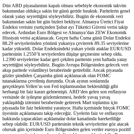
Dün ABD piyasalarının kapalı olması sebebiyle ekonomik takvim
bakımından oldukça sakin bir günü geride bıraktık. Paritelerin genel
olarak yatay seyrettiğini söyleyebiliriz. Bugün de ekonomik veri
bakımından sakin bir gün bizleri bekliyor. Almanya Üretici Fiyat
Endeksi verisini yurtiçinden Şubat ayı Tüketici Güveni verisi takip
edecek. Ardından Euro Bölgesi ve Almanya’dan ZEW Ekonomik
Hissiyatı verisi açıklanacak. Geçen hafta Cuma günü Dolar Endeksi
88.29 seviyelerinden yönünü yukarıya çevirerek 89.35 seviyelerine
kadar yükseldi. Dolar Endeksindeki yukarı yönlü ataklar EUR/USD
paritesinin 1.2550’li seviyelerden düşüşe geçmesine sebep oldu.
1.2390 seviyelerine kadar geri çekilen paritenin yeni haftada yatay
seyrettiğini söyleyebiliriz. Bugün Avrupa Bölgesinden gelecek veri
akışı paritede volatiliteyi beraberinde getirebilir. Ancak piyasada
gözler şimdiden Çarşamba günü açıklanacak olan FOMC
tutanaklarına çevrilmiş durumda. Ocak ayının sonlarında
gerçekleşen Yellen’ın son Fed toplantısından beklenildiği gibi
herhangi bir faiz kararı gelmemişti. ABD’den gelen son enflasyon
verisinde de iyileşme gözlemlenmesi, hedefe yavaş yavaş
yaklaşıldığı izlemini beraberinde getirerek Mart toplantısı için
piyasada bir faiz beklentisi yaratıyor. Hafta içerisinde birçok FOMC
üyesinin açıklamasını takip edeceğiz. Üyelerin faiz ve enflasyon
hakkında yapacakları açıklamalar dolar kanadında hareketliliğe
sebep olabilir. EUR/USD paritesinin teknik seviyelerine göz atacak
olursak gün içerisinde Euro Bölgesinden gelen veriler euroya pozitif