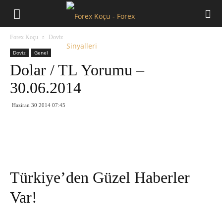
Forex
Forex Koçu
Doviz
Koçu
Doviz
Genel
Dolar / TL Yorumu –
30.06.2014
Haziran 30 2014 07:45
Türkiye’den Güzel Haberler
Var!