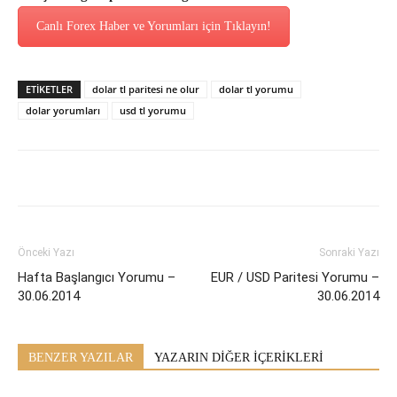
Canlı Forex Haber ve Yorumları için Tıklayın!
ETİKETLER
dolar tl paritesi ne olur
dolar tl yorumu
dolar yorumları
usd tl yorumu
Önceki Yazı
Sonraki Yazı
Hafta Başlangıcı Yorumu –
EUR / USD Paritesi Yorumu –
30.06.2014
30.06.2014
BENZER YAZILAR
YAZARIN DİĞER İÇERİKLERİ