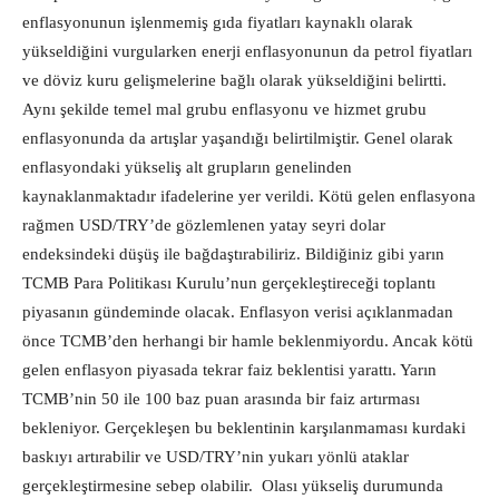
enflasyonunun işlenmemiş gıda fiyatları kaynaklı olarak
yükseldiğini vurgularken enerji enflasyonunun da petrol fiyatları
ve döviz kuru gelişmelerine bağlı olarak yükseldiğini belirtti.
Aynı şekilde temel mal grubu enflasyonu ve hizmet grubu
enflasyonunda da artışlar yaşandığı belirtilmiştir. Genel olarak
enflasyondaki yükseliş alt grupların genelinden
kaynaklanmaktadır ifadelerine yer verildi. Kötü gelen enflasyona
rağmen USD/TRY’de gözlemlenen yatay seyri dolar
endeksindeki düşüş ile bağdaştırabiliriz. Bildiğiniz gibi yarın
TCMB Para Politikası Kurulu’nun gerçekleştireceği toplantı
piyasanın gündeminde olacak. Enflasyon verisi açıklanmadan
önce TCMB’den herhangi bir hamle beklenmiyordu. Ancak kötü
gelen enflasyon piyasada tekrar faiz beklentisi yarattı. Yarın
TCMB’nin 50 ile 100 baz puan arasında bir faiz artırması
bekleniyor. Gerçekleşen bu beklentinin karşılanmaması kurdaki
baskıyı artırabilir ve USD/TRY’nin yukarı yönlü ataklar
gerçekleştirmesine sebep olabilir. Olası yükseliş durumunda