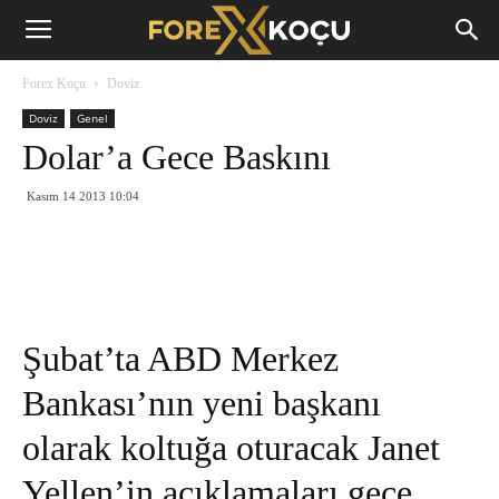
Forex
Forex Koçu
Doviz
Koçu
Doviz
Genel
Dolar’a Gece Baskını
Kasım 14 2013 10:04
Şubat’ta ABD Merkez
Bankası’nın yeni başkanı
olarak koltuğa oturacak Janet
Yellen’in açıklamaları gece