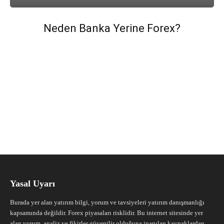
Neden Banka Yerine Forex?
Yasal Uyarı
Burada yer alan yatırım bilgi, yorum ve tavsiyeleri yatırım danışmanlığı
kapsamında değildir. Forex piyasaları risklidir. Bu internet sitesinde yer
alan yorum, analiz ve fikirler güvenilir olduğuna inanılan kaynaklardan