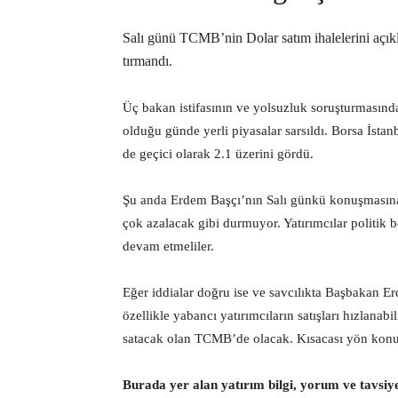
Salı günü TCMB’nin Dolar satım ihalelerini açık
tırmandı.
Üç bakan istifasının ve yolsuzluk soruşturmasında i
olduğu günde yerli piyasalar sarsıldı. Borsa İ
de geçici olarak 2.1 üzerini gördü.
Şu anda Erdem Başçı’nın Salı günkü konuşmasına b
çok azalacak gibi durmuyor. Yatırımcılar politik be
devam etmeliler.
Eğer iddialar doğru ise ve savcılıkta Başbakan Er
özellikle yabancı yatırımcıların satışları hızlana
satacak olan TCMB’de olacak. Kısacası yön ko
Burada yer alan yatırım bilgi, yorum ve tavsiy