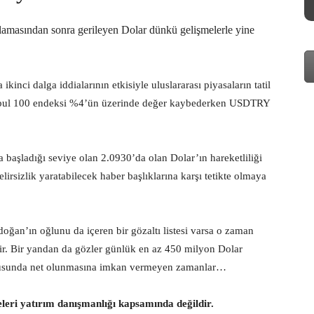
lamasından sonra gerileyen Dolar dünkü gelişmelerle yine
kinci dalga iddialarının etkisiyle uluslararası piyasaların tatil
stanbul 100 endeksi %4’ün üzerinde değer kaybederken USDTRY
aşladığı seviye olan 2.0930’da olan Dolar’ın hareketliliği
lirsizlik yaratabilecek haber başlıklarına karşı tetikte olmaya
doğan’ın oğlunu da içeren bir gözaltı listesi varsa o zaman
bilir. Bir yandan da gözler günlük en az 450 milyon Dolar
nusunda net olunmasına imkan vermeyen zamanlar…
eleri yatırım danışmanlığı kapsamında değildir.