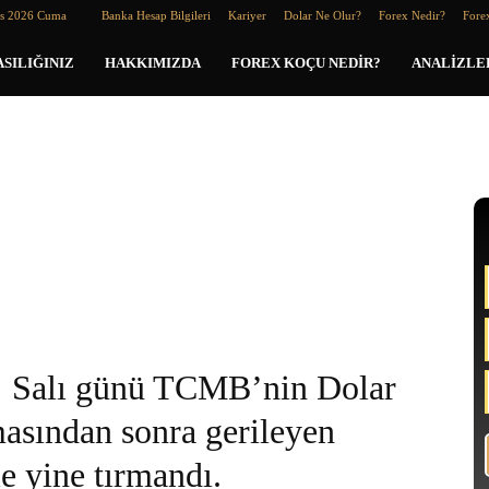
os 2026 Cuma
Banka Hesap Bilgileri
Kariyer
Dolar Ne Olur?
Forex Nedir?
Forex
SILIĞINIZ
HAKKIMIZDA
FOREX KOÇU NEDIR?
ANALIZLE
Salı günü TCMB’nin Dolar
masından sonra gerileyen
e yine tırmandı.