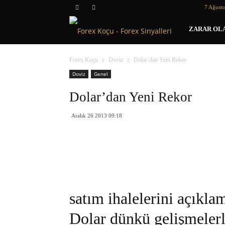
7 Ağust
Forex
ZARAR OLA
Koçu
Forex Koçu
Doviz
Dolar’dan Yeni Rekor
Doviz
Genel
Dolar’dan Yeni Rekor
Aralık 26 2013 09:18
satım ihalelerini açıkla
Dolar dünkü gelişmelerl