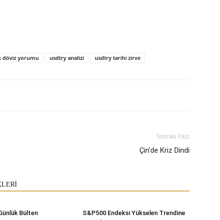
k döviz yorumu
usdtry analizi
usdtry tarihi zirve
Sonraki Yazı
Çin’de Kriz Dindi
KLERİ
Günlük Bülten
S&P500 Endeksi Yükselen Trendine