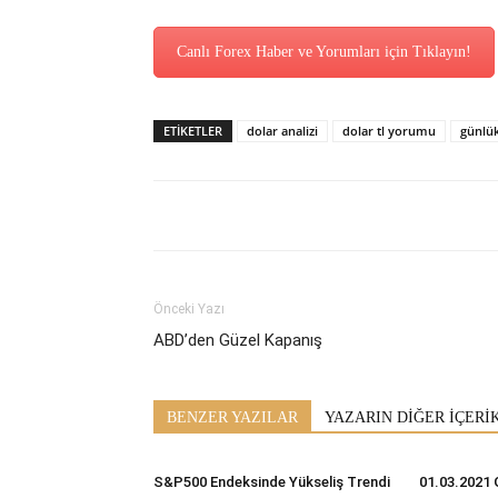
Canlı Forex Haber ve Yorumları için Tıklayın!
ETİKETLER
dolar analizi
dolar tl yorumu
günlü
Önceki Yazı
ABD’den Güzel Kapanış
BENZER YAZILAR
YAZARIN DİĞER İÇERİ
S&P500 Endeksinde Yükseliş Trendi
01.03.2021 