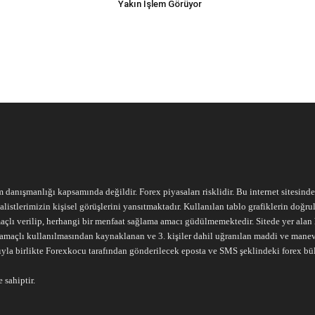
Yakın İşlem Görüyor
m danışmanlığı kapsamında değildir. Forex piyasaları risklidir. Bu internet sitesind
alistlerimizin kişisel görüşlerini yansıtmaktadır. Kullanılan tablo grafiklerin doğ
açlı verilip, herhangi bir menfaat sağlama amacı güdülmemektedir. Sitede yer alan he
ari amaçlı kullanılmasından kaynaklanan ve 3. kişiler dahil uğranılan maddi ve mane
ıyla birlikte Forexkocu tarafından gönderilecek eposta ve SMS şeklindeki forex bü
 sahiptir.