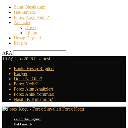
Zarar Olasılığınız
Hakkımızda
Forex Koçu Nedir?
Analizler
Doviz
Eğitim
Hesap Çeşitleri
İletişim
ARA
10 Ağustos 2026 Pazartesi
Banka Hesap Bilgileri
Kariyer
Dolar Ne Olur?
Forex Nedir?
Forex Altın Analizleri
Forex Anlık Yorumları
Nasıl FK Kullanırım?
Forex Koçu
Zarar Olasılığınız
Hakkımızda