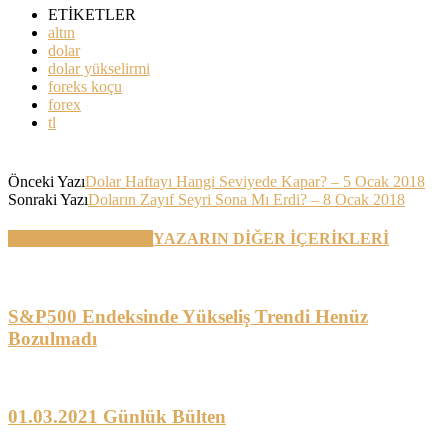
ETİKETLER
altın
dolar
dolar yükselirmi
foreks koçu
forex
tl
Önceki Yazı
Dolar Haftayı Hangi Seviyede Kapar? – 5 Ocak 2018
Sonraki Yazı
Doların Zayıf Seyri Sona Mı Erdi? – 8 Ocak 2018
BENZER YAZILAR
YAZARIN DİĞER İÇERİKLERİ
S&P500 Endeksinde Yükseliş Trendi Henüz
Bozulmadı
01.03.2021 Günlük Bülten