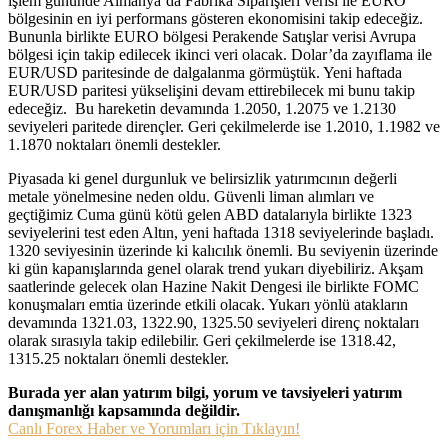
işlem gününde Almanya’da Fabrika Siparişleri verisi ile EURO
bölgesinin en iyi performans gösteren ekonomisini takip edeceğiz.
Bununla birlikte EURO bölgesi Perakende Satışlar verisi Avrupa
bölgesi için takip edilecek ikinci veri olacak. Dolar’da zayıflama ile
EUR/USD paritesinde de dalgalanma görmüştük. Yeni haftada
EUR/USD paritesi yükselişini devam ettirebilecek mi bunu takip
edeceğiz. Bu hareketin devamında 1.2050, 1.2075 ve 1.2130
seviyeleri paritede dirençler. Geri çekilmelerde ise 1.2010, 1.1982 ve
1.1870 noktaları önemli destekler.
Piyasada ki genel durgunluk ve belirsizlik yatırımcının değerli
metale yönelmesine neden oldu. Güvenli liman alımları ve
geçtiğimiz Cuma günü kötü gelen ABD datalarıyla birlikte 1323
seviyelerini test eden Altın, yeni haftada 1318 seviyelerinde başladı.
1320 seviyesinin üzerinde ki kalıcılık önemli. Bu seviyenin üzerinde
ki gün kapanışlarında genel olarak trend yukarı diyebiliriz. Akşam
saatlerinde gelecek olan Hazine Nakit Dengesi ile birlikte FOMC
konuşmaları emtia üzerinde etkili olacak. Yukarı yönlü atakların
devamında 1321.03, 1322.90, 1325.50 seviyeleri direnç noktaları
olarak sırasıyla takip edilebilir. Geri çekilmelerde ise 1318.42,
1315.25 noktaları önemli destekler.
Burada yer alan yatırım bilgi, yorum ve tavsiyeleri yatırım
danışmanlığı kapsamında değildir.
Canlı Forex Haber ve Yorumları için Tıklayın!