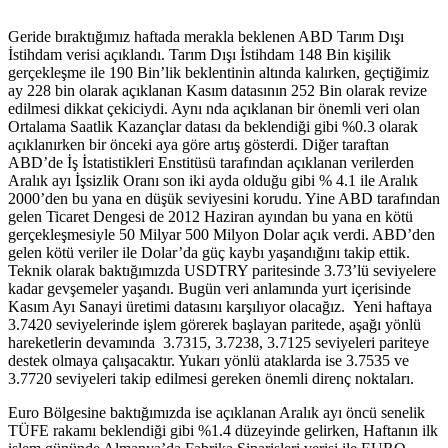
Geride bıraktığımız haftada merakla beklenen ABD Tarım Dışı
İstihdam verisi açıklandı. Tarım Dışı İstihdam 148 Bin kişilik
gerçekleşme ile 190 Bin’lik beklentinin altında kalırken, geçtiğimiz
ay 228 bin olarak açıklanan Kasım datasının 252 Bin olarak revize
edilmesi dikkat çekiciydi. Aynı nda açıklanan bir önemli veri olan
Ortalama Saatlik Kazançlar datası da beklendiği gibi %0.3 olarak
açıklanırken bir önceki aya göre artış gösterdi. Diğer taraftan
ABD’de İş İstatistikleri Enstitüsü tarafından açıklanan verilerden
Aralık ayı İşsizlik Oranı son iki ayda olduğu gibi % 4.1 ile Aralık
2000’den bu yana en düşük seviyesini korudu. Yine ABD tarafından
gelen Ticaret Dengesi de 2012 Haziran ayından bu yana en kötü
gerçekleşmesiyle 50 Milyar 500 Milyon Dolar açık verdi. ABD’den
gelen kötü veriler ile Dolar’da güç kaybı yaşandığını takip ettik.
Teknik olarak baktığımızda USDTRY paritesinde 3.73’lü seviyelere
kadar gevşemeler yaşandı. Bugün veri anlamında yurt içerisinde
Kasım Ayı Sanayi üretimi datasını karşılıyor olacağız. Yeni haftaya
3.7420 seviyelerinde işlem görerek başlayan paritede, aşağı yönlü
hareketlerin devamında 3.7315, 3.7238, 3.7125 seviyeleri pariteye
destek olmaya çalışacaktır. Yukarı yönlü ataklarda ise 3.7535 ve
3.7720 seviyeleri takip edilmesi gereken önemli direnç noktaları.
Euro Bölgesine baktığımızda ise açıklanan Aralık ayı öncü senelik
TÜFE rakamı beklendiği gibi %1.4 düzeyinde gelirken, Haftanın ilk