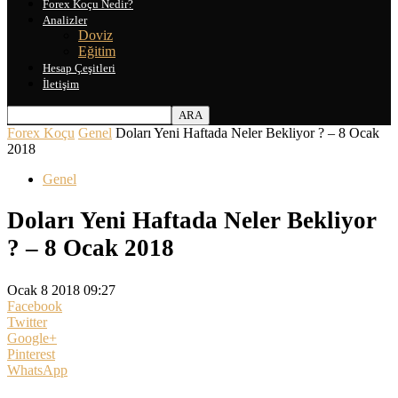
Forex Koçu Nedir?
Analizler
Doviz
Eğitim
Hesap Çeşitleri
İletişim
Forex Koçu
Genel
Doları Yeni Haftada Neler Bekliyor ? – 8 Ocak
2018
Genel
Doları Yeni Haftada Neler Bekliyor
? – 8 Ocak 2018
Ocak 8 2018 09:27
Facebook
Twitter
Google+
Pinterest
WhatsApp