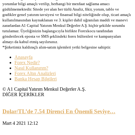
yorumlar bilgi amaçlı verilip, herhangi bir menfaat sağlama amacı
güdülmemektedir. Sitede yer alan her türlü Analiz, fikir, yorum, tablo ve
grafikler genel yatırım tavsiyesi ve finansal bilgi niteliğinde olup, ticari amaçlı
kullanılmasından kaynaklanan ve 3. kişiler dahil uğranılan maddi ve manevi
zararlardan A1 Capital Yatırım Menkul Değerler A.Ş. hiçbir şekilde sorumlu
tutulamaz. Üyeliğinizin başlangıcıyla birlikte Forexkocu tarafından
gönderilecek eposta ve SMS şeklindeki forex bültenleri ve kampanyaları
almayı da kabul etmiş sayılırsınız.
*Şirketimiz kaldıraçlı alım-satım işlemleri yetki belgesine sahiptir.
Anasayfa
Forex Nedir?
Nasıl Kullanırım?
Forex Altın Analizleri
Banka Hesap Bilgileri
© A1 Capital Yatırım Menkul Değerler A.Ş.
DİĞER İÇERİKLER
Dolar/TL’de 7.54 Direnci En Önemli Seviye…
Mart 4 2021 12:12