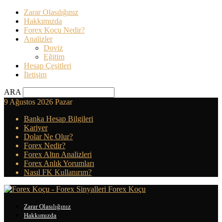
Zarar Olasılığınız
Hakkımızda
Forex Koçu Nedir?
Analizler
Doviz
Eğitim
Hesap Çeşitleri
İletişim
ARA
9 Ağustos 2026 Pazar
Banka Hesap Bilgileri
Kariyer
Dolar Ne Olur?
Forex Nedir?
Forex Altın Analizleri
Forex Anlık Yorumları
Nasıl FK Kullanırım?
Forex Koçu
Zarar Olasılığınız
Hakkımızda