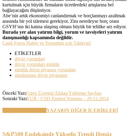
kurtulmak için büyük firmaların ücretlerdeki artışlarına bel
bağlayacağını düşünüyor.
Abe’nin artık ekonomiyi canlandırmak ve borçlanmayı azaltmak
arasında bir yol izlemesi gerekiyor. Zira neredeyse borç oranı
GSYH’nın iki katına ulaşmış olması büyük bir tehlike arz ediyor.
Burada yer alan yatırım bilgi, yorum ve tavsiyeleri yatırım
danışmanlığı kapsamında değildir.
Canlı Forex Haber ve Yorumları için Tıklayın!
ETİKETLER
döviz yorumları
döviz yorumları günlük
günlük döviz piyasası yorumları
uluslararası döviz piyasaları
Önceki Yazı
Forex Ücretsiz Ekitap Yükleme Sayfası
Sonraki Yazı
EUR / USD Paritesi Yorumu – 29.12.2014
BENZER YAZILAR
YAZARIN DİĞER İÇERİKLERİ
S&P500 Endeksinde Yükseliş Trendi Henüz