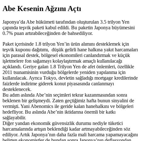
Abe Kesenin Ağzını Açtı
Japonya’da Abe hükümeti tarafından oluşturulan 3.5 trilyon Yen
çapında teşvik paketi kabul edildi. Bu paketin Japonya büyümesini
0.7% puan artırabileceğinden de bahsediliyor.
Paket içerisinde 1.8 trilyon Yen’in ürün alımını desteklemek için
teşvik kuponu dağıtımı, düşük gelirli hane halkına yakıt harcamaları
için parasal destek, bölgesel ekonomileri canlandırmak ve küçük
işletmelere fon sağamayı kolaylaştırmak amaçlı kullanılacağı
açıklandı. Geriye galan 1.8 Trilyon Yen de afet önlemleri, özellikle
2011 tsunamisinin vurduğu bölgelerde yeniden yapılanma için
kullanılacak. Ayrıca Tokyo, devletin sağladığı mortgage kredilerinde
faizlerde indirime giderek konut piyasasında canlanmayı
desteklenecek.
Bu adım aslında Abe’nin seçimleri tekrar kazanmasından sonra
beklenen bir gelişmeydi. Zaten geçtiğimiz hafta bunun sinyalini de
vermişti. Yani Abenomics ile geride kalan hanehalkını ve bölgeleri
hedefliyor. Bu aslında Abe’nin iktidarına önemli bir katkı
sağlayabilir.
Diğer yandan ekonomik güvensizlik durumu nediyle tüketici
harcamalarında artışın beklendiği kadar artmayabileceğinden söz
ediliyor. Artık Japonya’nın daha fazla mali harcama yapamayacağını
belirten ekonomistler de bundan sonra Japonya’nın deflasyondan