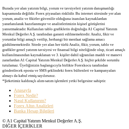
Burada yer alan yatırım bilgi, yorum ve tavsiyeleri yatırım danışmanlığı
kapsamında değildir. Forex piyasaları risklidir. Bu internet sitesinde yer alan
yorum, analiz ve fikirler güvenilir olduğuna inanılan kaynaklardan
yararlanılarak hazırlanmıştır ve analistlerimizin kişisel görüşlerini
yansıtmaktadır. Kullanılan tablo grafiklerin doğruluğu A1 Capital Yatırım
Menkul Değerler A.Ş. tarafından garanti edilmemektedir. Analiz, fikir ve
yorumlar bilgi amaçlı verilip, herhangi bir menfaat sağlama amacı
güdülmemektedir. Sitede yer alan her türlü Analiz, fikir, yorum, tablo ve
grafikler genel yatırım tavsiyesi ve finansal bilgi niteliğinde olup, ticari amaçlı
kullanılmasından kaynaklanan ve 3. kişiler dahil uğranılan maddi ve manevi
zararlardan A1 Capital Yatırım Menkul Değerler A.Ş. hiçbir şekilde sorumlu
tutulamaz. Üyeliğinizin başlangıcıyla birlikte Forexkocu tarafından
gönderilecek eposta ve SMS şeklindeki forex bültenleri ve kampanyaları
almayı da kabul etmiş sayılırsınız.
*Şirketimiz kaldıraçlı alım-satım işlemleri yetki belgesine sahiptir.
Anasayfa
Forex Nedir?
Nasıl Kullanırım?
Forex Altın Analizleri
Banka Hesap Bilgileri
© A1 Capital Yatırım Menkul Değerler A.Ş.
DİĞER İÇERİKLER