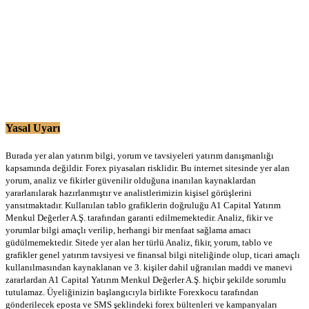
Yasal Uyarı
Burada yer alan yatırım bilgi, yorum ve tavsiyeleri yatırım danışmanlığı
kapsamında değildir. Forex piyasaları risklidir. Bu internet sitesinde yer alan
yorum, analiz ve fikirler güvenilir olduğuna inanılan kaynaklardan
yararlanılarak hazırlanmıştır ve analistlerimizin kişisel görüşlerini
yansıtmaktadır. Kullanılan tablo grafiklerin doğruluğu A1 Capital Yatırım
Menkul Değerler A.Ş. tarafından garanti edilmemektedir. Analiz, fikir ve
yorumlar bilgi amaçlı verilip, herhangi bir menfaat sağlama amacı
güdülmemektedir. Sitede yer alan her türlü Analiz, fikir, yorum, tablo ve
grafikler genel yatırım tavsiyesi ve finansal bilgi niteliğinde olup, ticari amaçlı
kullanılmasından kaynaklanan ve 3. kişiler dahil uğranılan maddi ve manevi
zararlardan A1 Capital Yatırım Menkul Değerler A.Ş. hiçbir şekilde sorumlu
tutulamaz. Üyeliğinizin başlangıcıyla birlikte Forexkocu tarafından
gönderilecek eposta ve SMS şeklindeki forex bültenleri ve kampanyaları