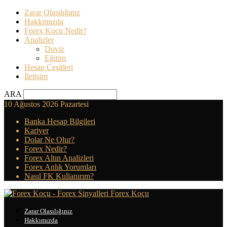
Zarar Olasılığınız
Hakkımızda
Forex Koçu Nedir?
Analizler
Doviz
Eğitim
Hesap Çeşitleri
İletişim
ARA
10 Ağustos 2026 Pazartesi
Banka Hesap Bilgileri
Kariyer
Dolar Ne Olur?
Forex Nedir?
Forex Altın Analizleri
Forex Anlık Yorumları
Nasıl FK Kullanırım?
Forex Koçu
Zarar Olasılığınız
Hakkımızda