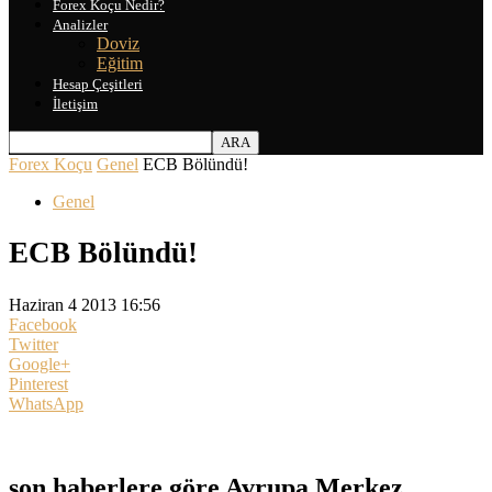
Forex Koçu Nedir?
Analizler
Doviz
Eğitim
Hesap Çeşitleri
İletişim
Forex Koçu
Genel
ECB Bölündü!
Genel
ECB Bölündü!
Haziran 4 2013 16:56
Facebook
Twitter
Google+
Pinterest
WhatsApp
son haberlere göre Avrupa Merkez