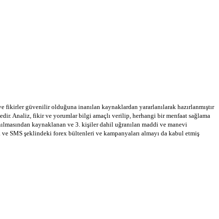
 ve fikirler güvenilir olduğuna inanılan kaynaklardan yararlanılarak hazırlanmıştır
dir. Analiz, fikir ve yorumlar bilgi amaçlı verilip, herhangi bir menfaat sağlama
llanılmasından kaynaklanan ve 3. kişiler dahil uğranılan maddi ve manevi
a ve SMS şeklindeki forex bültenleri ve kampanyaları almayı da kabul etmiş