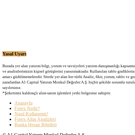
Yasal Uyarı
Burada yer alan yatırım bilgi, yorum ve tavsiyeleri yatırım danışmanlığı kapsamınd
ve analistlerimizin kişisel görüşlerini yansıtmaktadır. Kullanılan tablo grafikler
amacı güdülmemektedir. Sitede yer alan her türlü Analiz, fikir, yorum, tablo ve gr
zararlardan A1 Capital Yatırım Menkul Değerler A.Ş. hiçbir şekilde sorumlu tutu
sayılırsınız.
*Şirketimiz kaldıraçlı alım-satım işlemleri yetki belgesine sahiptir.
Anasayfa
Forex Nedir?
Nasıl Kullanırım?
Forex Altın Analizleri
Banka Hesap Bilgileri
© A1 Capital Yatırım Menkul Değerler A.Ş.