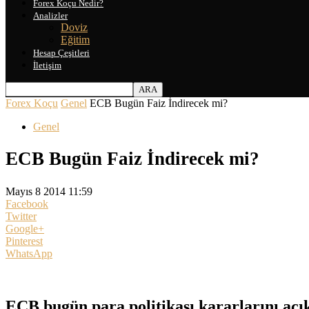
Forex Koçu Nedir?
Analizler
Doviz
Eğitim
Hesap Çeşitleri
İletişim
Forex Koçu
Genel
ECB Bugün Faiz İndirecek mi?
Genel
ECB Bugün Faiz İndirecek mi?
Mayıs 8 2014 11:59
Facebook
Twitter
Google+
Pinterest
WhatsApp
ECB bugün para politikası kararlarını açık