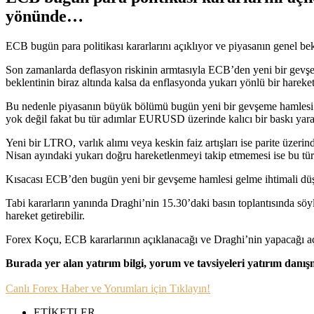
yönünde…
ECB bugün para politikası kararlarını açıklıyor ve piyasanın genel be
Son zamanlarda deflasyon riskinin armtasıyla ECB’den yeni bir gevşe
beklentinin biraz altında kalsa da enflasyonda yukarı yönlü bir hareke
Bu nedenle piyasanın büyük bölümü bugün yeni bir gevşeme hamlesi b
yok değil fakat bu tür adımlar EURUSD üzerinde kalıcı bir baskı yara
Yeni bir LTRO, varlık alımı veya keskin faiz artışları ise parite üzer
Nisan ayındaki yukarı doğru hareketlenmeyi takip etmemesi ise bu tür g
Kısacası ECB’den bugün yeni bir gevşeme hamlesi gelme ihtimali düşük f
Tabi kararların yanında Draghi’nin 15.30’daki basın toplantısında s
hareket getirebilir.
Forex Koçu, ECB kararlarının açıklanacağı ve Draghi’nin yapacağı aç
Burada yer alan yatırım bilgi, yorum ve tavsiyeleri yatırım danı
Canlı Forex Haber ve Yorumları için Tıklayın!
ETİKETLER