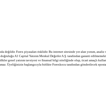
a değildir. Forex piyasaları risklidir. Bu internet sitesinde yer alan yorum, analiz
in doğruluğu A1 Capital Yatırım Menkul Değerler A.Ş. tarafından garanti edilmemekte
afikler genel yatırım tavsiyesi ve finansal bilgi niteliğinde olup, ticari amaçlı ku
lamaz. Üyeliğinizin başlangıcıyla birlikte Forexkocu tarafından gönderilecek epost