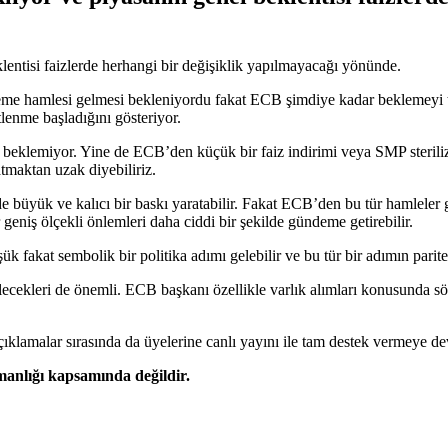
klentisi faizlerde herhangi bir değişiklik yapılmayacağı yönünde.
me hamlesi gelmesi bekleniyordu fakat ECB şimdiye kadar beklemeyi ter
tlenme başladığını gösteriyor.
eklemiyor. Yine de ECB’den küçük bir faiz indirimi veya SMP steriliz
tmaktan uzak diyebiliriz.
inde büyük ve kalıcı bir baskı yaratabilir. Fakat ECB’den bu tür hamlele
eniş ölçekli önlemleri daha ciddi bir şekilde gündeme getirebilir.
akat sembolik bir politika adımı gelebilir ve bu tür bir adımın parite ü
öylecekleri de önemli. ECB başkanı özellikle varlık alımları konusunda
ıklamalar sırasında da üyelerine canlı yayını ile tam destek vermeye d
şmanlığı kapsamında değildir.