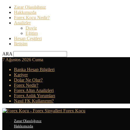
Zarar Olasılığınız
Hakkımızda
Forex Koçu Nedir?
Analizler
Doviz
Eğitim
Hesap Çeşitleri
İletişim
ARA
7 Ağustos 2026 Cuma
Banka Hesap Bilgileri
Kariyer
Dolar Ne Olur?
Forex Nedir?
Forex Altın Analizleri
Forex Anlık Yorumları
Nasıl FK Kullanırım?
Forex Koçu
Zarar Olasılığınız
Hakkımızda