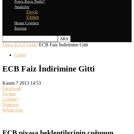
Forex Koçu Nedir?
Analizler
Doviz
Eğitim
Hesap Çeşitleri
İletişim
Forex Koçu
Genel
ECB Faiz İndirimine Gitti
Genel
ECB Faiz İndirimine Gitti
Kasım 7 2013 14:53
Facebook
Twitter
Google+
Pinterest
WhatsApp
ECB piyasa beklentilerinin çoğunun