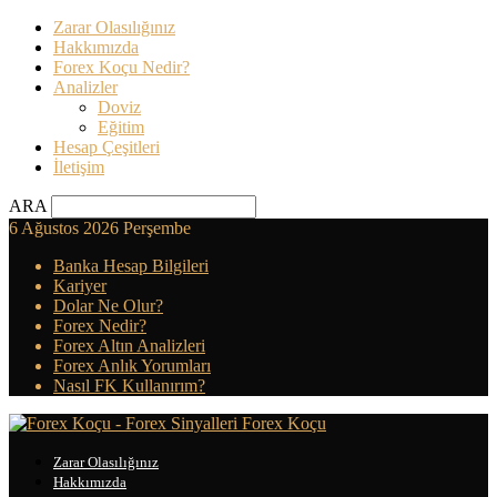
Zarar Olasılığınız
Hakkımızda
Forex Koçu Nedir?
Analizler
Doviz
Eğitim
Hesap Çeşitleri
İletişim
ARA
6 Ağustos 2026 Perşembe
Banka Hesap Bilgileri
Kariyer
Dolar Ne Olur?
Forex Nedir?
Forex Altın Analizleri
Forex Anlık Yorumları
Nasıl FK Kullanırım?
Forex Koçu
Zarar Olasılığınız
Hakkımızda