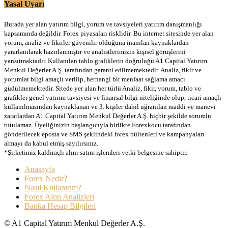
Yasal Uyarı
Burada yer alan yatırım bilgi, yorum ve tavsiyeleri yatırım danışmanlığı
kapsamında değildir. Forex piyasaları risklidir. Bu internet sitesinde yer alan
yorum, analiz ve fikirler güvenilir olduğuna inanılan kaynaklardan
yararlanılarak hazırlanmıştır ve analistlerimizin kişisel görüşlerini
yansıtmaktadır. Kullanılan tablo grafiklerin doğruluğu A1 Capital Yatırım
Menkul Değerler A.Ş. tarafından garanti edilmemektedir. Analiz, fikir ve
yorumlar bilgi amaçlı verilip, herhangi bir menfaat sağlama amacı
güdülmemektedir. Sitede yer alan her türlü Analiz, fikir, yorum, tablo ve
grafikler genel yatırım tavsiyesi ve finansal bilgi niteliğinde olup, ticari amaçlı
kullanılmasından kaynaklanan ve 3. kişiler dahil uğranılan maddi ve manevi
zararlardan A1 Capital Yatırım Menkul Değerler A.Ş. hiçbir şekilde sorumlu
tutulamaz. Üyeliğinizin başlangıcıyla birlikte Forexkocu tarafından
gönderilecek eposta ve SMS şeklindeki forex bültenleri ve kampanyaları
almayı da kabul etmiş sayılırsınız.
*Şirketimiz kaldıraçlı alım-satım işlemleri yetki belgesine sahiptir.
Anasayfa
Forex Nedir?
Nasıl Kullanırım?
Forex Altın Analizleri
Banka Hesap Bilgileri
© A1 Capital Yatırım Menkul Değerler A.Ş.