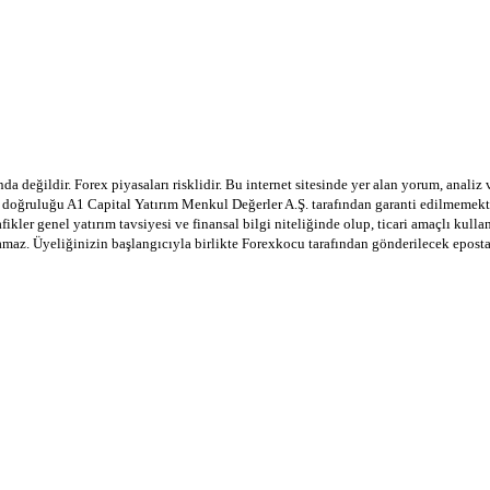
a değildir. Forex piyasaları risklidir. Bu internet sitesinde yer alan yorum, analiz
in doğruluğu A1 Capital Yatırım Menkul Değerler A.Ş. tarafından garanti edilmemekte
afikler genel yatırım tavsiyesi ve finansal bilgi niteliğinde olup, ticari amaçlı ku
lamaz. Üyeliğinizin başlangıcıyla birlikte Forexkocu tarafından gönderilecek epost