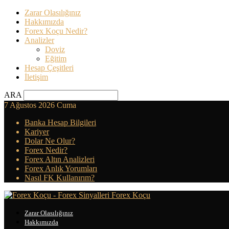
Zarar Olasılığınız
Hakkımızda
Forex Koçu Nedir?
Analizler
Doviz
Eğitim
Hesap Çeşitleri
İletişim
ARA
7 Ağustos 2026 Cuma
Banka Hesap Bilgileri
Kariyer
Dolar Ne Olur?
Forex Nedir?
Forex Altın Analizleri
Forex Anlık Yorumları
Nasıl FK Kullanırım?
Forex Koçu
Zarar Olasılığınız
Hakkımızda