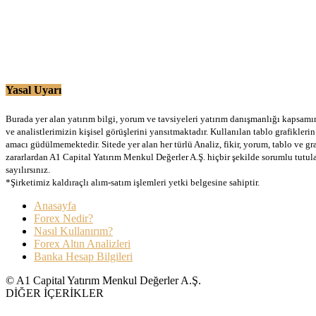
Yasal Uyarı
Burada yer alan yatırım bilgi, yorum ve tavsiyeleri yatırım danışmanlığı kapsamınd
ve analistlerimizin kişisel görüşlerini yansıtmaktadır. Kullanılan tablo grafikler
amacı güdülmemektedir. Sitede yer alan her türlü Analiz, fikir, yorum, tablo ve gr
zararlardan A1 Capital Yatırım Menkul Değerler A.Ş. hiçbir şekilde sorumlu tutu
sayılırsınız.
*Şirketimiz kaldıraçlı alım-satım işlemleri yetki belgesine sahiptir.
Anasayfa
Forex Nedir?
Nasıl Kullanırım?
Forex Altın Analizleri
Banka Hesap Bilgileri
© A1 Capital Yatırım Menkul Değerler A.Ş.
DİĞER İÇERİKLER