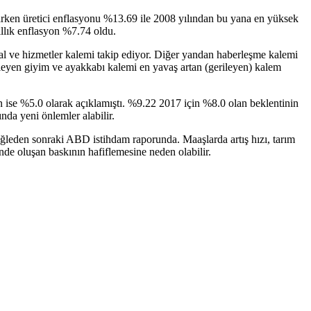
ıkarken üretici enflasyonu %13.69 ile 2008 yılından bu yana en yüksek
llık enflasyon %7.74 oldu.
 mal ve hizmetler kalemi takip ediyor. Diğer yandan haberleşme kalemi
ileyen giyim ve ayakkabı kalemi en yavaş artan (gerileyen) kalem
ise %5.0 olarak açıklamıştı. %9.22 2017 için %8.0 olan beklentinin
da yeni önlemler alabilir.
 öğleden sonraki ABD istihdam raporunda. Maaşlarda artış hızı, tarım
inde oluşan baskının hafiflemesine neden olabilir.