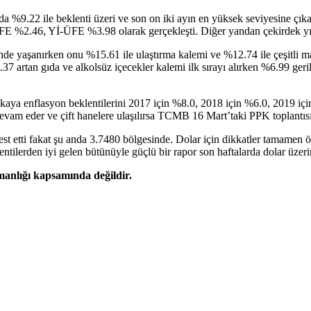
azda %9.22 ile beklenti üzeri ve son on iki ayın en yüksek seviyesine ç
 TÜFE %2.46, Yİ-ÜFE %3.98 olarak gerçekleşti. Diğer yandan çekirdek yı
eminde yaşanırken onu %15.61 ile ulaştırma kalemi ve %12.74 ile çeşitli
37 artan gıda ve alkolsüz içecekler kalemi ilk sırayı alırken %6.99 ger
 enflasyon beklentilerini 2017 için %8.0, 2018 için %6.0, 2019 için 
am eder ve çift hanelere ulaşılırsa TCMB 16 Mart’taki PPK toplantısın
est etti fakat şu anda 3.7480 bölgesinde. Dolar için dikkatler tamamen
klentilerden iyi gelen bütünüyle güçlü bir rapor son haftalarda dolar üzer
şmanlığı kapsamında değildir.