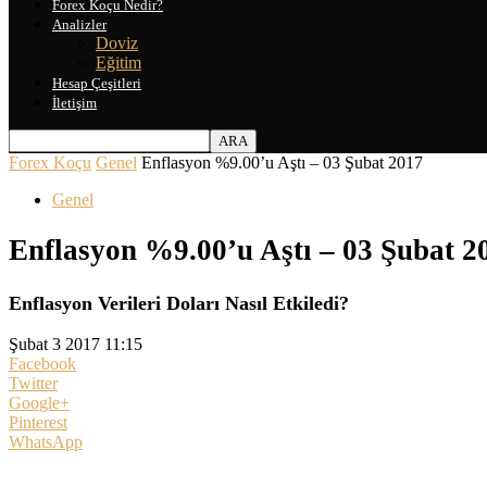
Forex Koçu Nedir?
Analizler
Doviz
Eğitim
Hesap Çeşitleri
İletişim
Forex Koçu
Genel
Enflasyon %9.00’u Aştı – 03 Şubat 2017
Genel
Enflasyon %9.00’u Aştı – 03 Şubat 2
Enflasyon Verileri Doları Nasıl Etkiledi?
Şubat 3 2017 11:15
Facebook
Twitter
Google+
Pinterest
WhatsApp