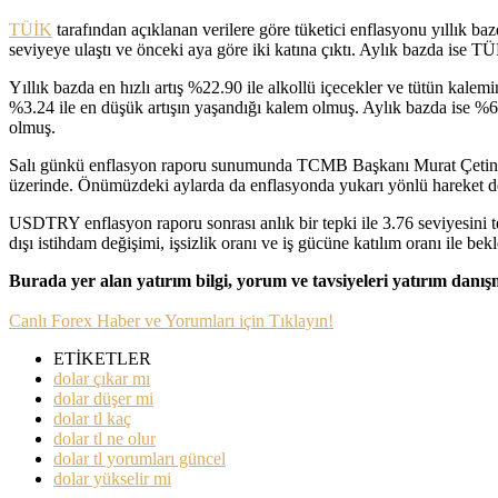
TÜİK
tarafından açıklanan verilere göre tüketici enflasyonu yıllık b
seviyeye ulaştı ve önceki aya göre iki katına çıktı. Aylık bazda ise
Yıllık bazda en hızlı artış %22.90 ile alkollü içecekler ve tütün kal
%3.24 ile en düşük artışın yaşandığı kalem olmuş. Aylık bazda ise %6.
olmuş.
Salı günkü enflasyon raporu sunumunda TCMB Başkanı Murat Çetinkaya
üzerinde. Önümüzdeki aylarda da enflasyonda yukarı yönlü hareket dev
USDTRY enflasyon raporu sonrası anlık bir tepki ile 3.76 seviyesini t
dışı istihdam değişimi, işsizlik oranı ve iş gücüne katılım oranı ile be
Burada yer alan yatırım bilgi, yorum ve tavsiyeleri yatırım danı
Canlı Forex Haber ve Yorumları için Tıklayın!
ETİKETLER
dolar çıkar mı
dolar düşer mi
dolar tl kaç
dolar tl ne olur
dolar tl yorumları güncel
dolar yükselir mi