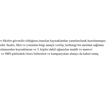
 ve fikirler güvenilir olduğuna inanılan kaynaklardan yararlanılarak hazırlanmıştır
dir. Analiz, fikir ve yorumlar bilgi amaçlı verilip, herhangi bir menfaat sağlama
llanılmasından kaynaklanan ve 3. kişiler dahil uğranılan maddi ve manevi
a ve SMS şeklindeki forex bültenleri ve kampanyaları almayı da kabul etmiş