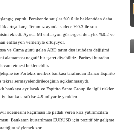
aşlangıç yaptık. Perakende satışlar %0.6 ile beklentiden daha
4’lük artışa karşı Temmuz ayında sadece %0.3 ile son
nisini ekledi. Ayrıca MI enflasyon göstergesi de aylık %0.2 ve
nan enflasyon verileriyle örtüşüyor.
artışa ve Cuma günü gelen ABD tarım dışı istihdam değişimi
lamaması negatif bir işaret diyebiliriz. Pariteyi buradan
 devam etmesi beklenebilir.
gelişme ise Portekiz merkez bankası tarafından Banco Espirito
a tekrar sermayelendirileceğinin açıklanmasıydı.
lı bankaya ayrılacak ve Espirito Santo Group ile ilgili riskler
iyi banka tarafı ise 4.9 milyar ie yeniden
vil ödemesini kaçırması ile patlak veren kriz yatırımcılara
atmıştı. Bankanın kurtarılması EURUSD için pozitif bir gelişme
rattığını söylemek zor.