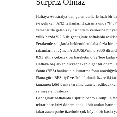
Sürpriz Olmaz
Haftaya Avustralya’dan gelen verilerle hızlı bir b
iyi gelirken, ANZ iş ilanları Haziran ayında %4.
zamanlarda gelen zayıf istihdam verilerine bir ye
yıllık bazda %2.6 ile geçtiğimiz haftalarda açıkla
Perakende satışlarda beklentiden daha fazla bir 
rakamlarına rağmen AUDUSD’nin 0.9330 direncini a
0.93 altına çekecek bir hareketin 0.92’lere kadar
Haftaya başlarken dikkat çeken diğer bir önemli 
Santo (BES) bankasının kurtarma fonu aracılığıyl
Plana göre BES ‘iyi’ ve ‘kötü’ olmak üzere iki fark
tamamen kötü banka tarafına transfer edilecekken 
sermayelendirilecek.
Geçtiğimiz haftalarda Espirito Santo Group’un tah
tekrar borç krizi dönemindeki kötü anıları hatırl
fakat zaten parite üzerinde çok büyük bir baskı ya