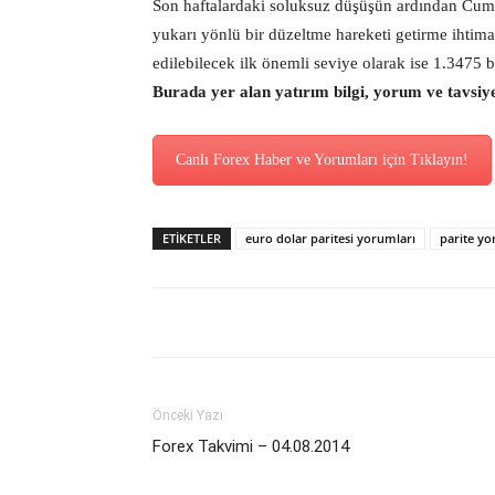
Son haftalardaki soluksuz düşüşün ardından Cu
yukarı yönlü bir düzeltme hareketi getirme ihtimal
edilebilecek ilk önemli seviye olarak ise 1.3475 bö
Burada yer alan yatırım bilgi, yorum ve tavsiy
Canlı Forex Haber ve Yorumları için Tıklayın!
ETİKETLER
euro dolar paritesi yorumları
parite y
Önceki Yazı
Forex Takvimi – 04.08.2014