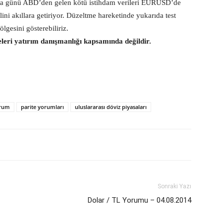
ma günü ABD’den gelen kötü istihdam verileri EURUSD’de
ini akıllara getiriyor. Düzeltme hareketinde yukarıda test
lgesini gösterebiliriz.
eleri yatırım danışmanlığı kapsamında değildir.
orum
parite yorumları
uluslararası döviz piyasaları
Sonraki Yazı
Dolar / TL Yorumu – 04.08.2014