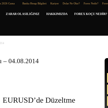
os 2026 Cuma
Banka Hesap Bilgileri
Kariyer
Dolar Ne Olur?
Forex Nedir?
Forex
Forex
ZARAR OLASILIĞINIZ
HAKKIMIZDA
FOREX KOÇU NEDIR?
Koçu
2014
 – 04.08.2014
EURUSD’de Düzeltme