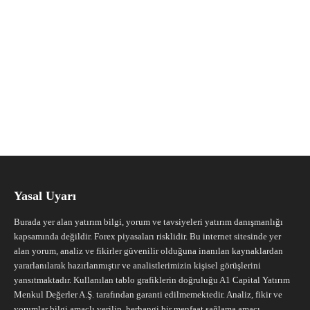
Yasal Uyarı
Burada yer alan yatırım bilgi, yorum ve tavsiyeleri yatırım danışmanlığı
kapsamında değildir. Forex piyasaları risklidir. Bu internet sitesinde yer
alan yorum, analiz ve fikirler güvenilir olduğuna inanılan kaynaklardan
yararlanılarak hazırlanmıştır ve analistlerimizin kişisel görüşlerini
yansıtmaktadır. Kullanılan tablo grafiklerin doğruluğu A1 Capital Yatırım
Menkul Değerler A.Ş. tarafından garanti edilmemektedir. Analiz, fikir ve
yorumlar bilgi amaçlı verilip, herhangi bir menfaat sağlama amacı