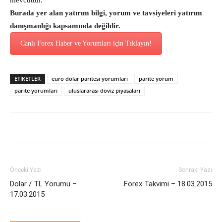
mevcuttur.
Burada yer alan yatırım bilgi, yorum ve tavsiyeleri yatırım
danışmanlığı kapsamında değildir.
Canlı Forex Haber ve Yorumları için Tıklayın!
ETİKETLER
euro dolar paritesi yorumları
parite yorum
parite yorumları
uluslararası döviz piyasaları
Önceki Yazı
Sonraki Yazı
Dolar / TL Yorumu –
Forex Takvimi – 18.03.2015
17.03.2015