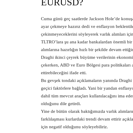
EURUSD?
Cuma günü geç saatlerde Jackson Hole’de konuşan
ayar çekmeye hazırız dedi ve enflasyon beklentile
çekinmeyeceklerini söyleyerek varlık alımları içi
TLTRO’lara şu ana kadar bankalardan önemli bir i
alımlarına hazırlığın hızlı bir şekilde devam ettiği
Draghi ikinci çeyrek büyüme verilerinin ekonomik
çekerken, ABD ve Euro Bölgesi para politikaları
ettirebileceğini ifade etti.
Bu gevşek tondaki açıklamaların yanında Draghi e
geçici faktörlere bağladı. Yani bir yandan enfla
dahil tüm mevcut araçları kullanılacağını ima ed
olduğunu dile getirdi.
Yine de bütün olarak baktığımızda varlık alımların
farklılaşması kurlardaki trendi devam ettirir aç
için negatif olduğunu söyleyebiliriz.