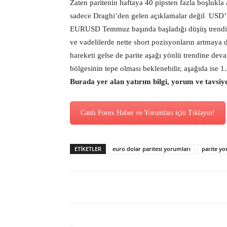
Zaten paritenin haftaya 40 pipsten fazla boşlukla
sadece Draghi’den gelen açıklamalar değil USD’ni
EURUSD Temmuz başında başladığı düşüş trendin
ve vadelilerde nette short pozisyonların artmaya
hareketi gelse de parite aşağı yönlü trendine de
bölgesinin tepe olması beklenebilir, aşağıda ise 
Burada yer alan yatırım bilgi, yorum ve tavsiy
Canlı Forex Haber ve Yorumları için Tıklayın!
ETİKETLER
euro dolar paritesi yorumları
parite y