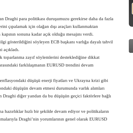
 Draghi para politikası duruşumuzu gerekirse daha da fazla
rini çıpalamak için olağan dışı araçları kullanmaktan
n kapının sonuna kadar açık olduğu mesajını verdi.
lgi gösterildiğini söyleyen ECB başkanı varlığa dayalı tahvil
ni açıkladı.
 toparlanma zayıf söylemlerini desteklediğine dikkat
 arasındaki farklılaşmanın EURUSD trendini devam
nflasyondaki düşüşü enerji fiyatları ve Ukrayna krizi gibi
syondaki düşüşün devam etmesi durumunda varlık alımları
en Draghi diğer yandan da bu düşüşün geçici faktörlere bağlı
a hazırlıklar hızlı bir şekilde devam ediyor ve politikaların
ıklamalarıyla Draghi’nin yorumlarının genel olarak EURUSD