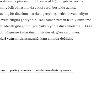
 açılması da piyasanın bu fikirde olduğunu gösteriyor. Tabi
n güçlü olmasının da etkisi vardı boşluklu açılışta.
e hiç bir düzeltme hareketi gerçekleşmeden devam ediyor
 devam ettiğini görüyoruz. Yani zaman zaman teknik düzeltme
vam edecek gibi görünüyor. Yukarı yönlü düzeltmelerde 1.3330
1.30 bölgesine kadar önemli bir destek göze çarpmıyor.
eleri yatırım danışmanlığı kapsamında değildir.
orum
parite yorumları
uluslararası döviz piyasaları