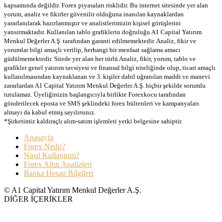
kapsamında değildir. Forex piyasaları risklidir. Bu internet sitesinde yer alan
yorum, analiz ve fikirler güvenilir olduğuna inanılan kaynaklardan
yararlanılarak hazırlanmıştır ve analistlerimizin kişisel görüşlerini
yansıtmaktadır. Kullanılan tablo grafiklerin doğruluğu A1 Capital Yatırım
Menkul Değerler A.Ş. tarafından garanti edilmemektedir. Analiz, fikir ve
yorumlar bilgi amaçlı verilip, herhangi bir menfaat sağlama amacı
güdülmemektedir. Sitede yer alan her türlü Analiz, fikir, yorum, tablo ve
grafikler genel yatırım tavsiyesi ve finansal bilgi niteliğinde olup, ticari amaçlı
kullanılmasından kaynaklanan ve 3. kişiler dahil uğranılan maddi ve manevi
zararlardan A1 Capital Yatırım Menkul Değerler A.Ş. hiçbir şekilde sorumlu
tutulamaz. Üyeliğinizin başlangıcıyla birlikte Forexkocu tarafından
gönderilecek eposta ve SMS şeklindeki forex bültenleri ve kampanyaları
almayı da kabul etmiş sayılırsınız.
*Şirketimiz kaldıraçlı alım-satım işlemleri yetki belgesine sahiptir.
Anasayfa
Forex Nedir?
Nasıl Kullanırım?
Forex Altın Analizleri
Banka Hesap Bilgileri
© A1 Capital Yatırım Menkul Değerler A.Ş.
DİĞER İÇERİKLER