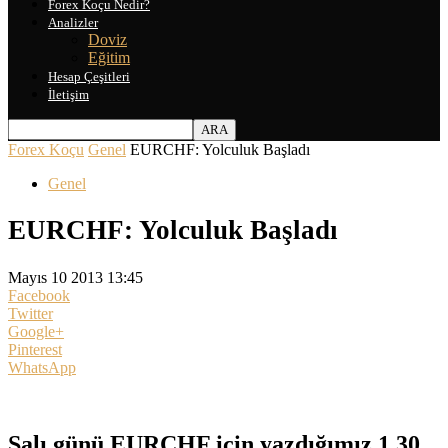
Forex Koçu Nedir?
Analizler
Doviz
Eğitim
Hesap Çeşitleri
İletişim
Forex Koçu
Genel
EURCHF: Yolculuk Başladı
Genel
EURCHF: Yolculuk Başladı
Mayıs 10 2013 13:45
Facebook
Twitter
Google+
Pinterest
WhatsApp
Salı günü EURCHF için yazdığımız 1.30