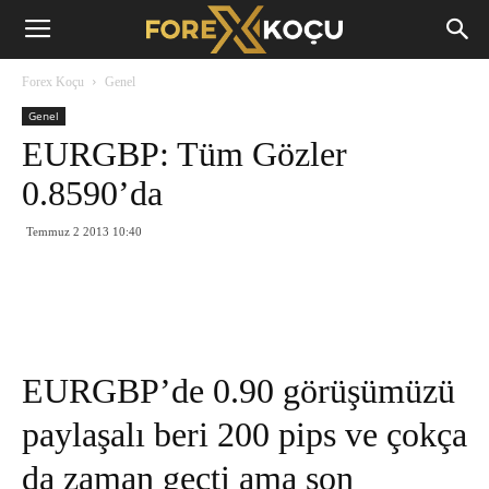
Forex
Forex Koçu
Genel
Koçu
Genel
EURGBP: Tüm Gözler
0.8590’da
Temmuz 2 2013 10:40
EURGBP’de 0.90 görüşümüzü
paylaşalı beri 200 pips ve çokça
da zaman geçti ama son