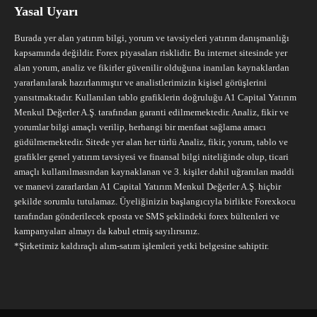
Yasal Uyarı
Burada yer alan yatırım bilgi, yorum ve tavsiyeleri yatırım danışmanlığı
kapsamında değildir. Forex piyasaları risklidir. Bu internet sitesinde yer
alan yorum, analiz ve fikirler güvenilir olduğuna inanılan kaynaklardan
yararlanılarak hazırlanmıştır ve analistlerimizin kişisel görüşlerini
yansıtmaktadır. Kullanılan tablo grafiklerin doğruluğu A1 Capital Yatırım
Menkul Değerler A.Ş. tarafından garanti edilmemektedir. Analiz, fikir ve
yorumlar bilgi amaçlı verilip, herhangi bir menfaat sağlama amacı
güdülmemektedir. Sitede yer alan her türlü Analiz, fikir, yorum, tablo ve
grafikler genel yatırım tavsiyesi ve finansal bilgi niteliğinde olup, ticari
amaçlı kullanılmasından kaynaklanan ve 3. kişiler dahil uğranılan maddi
ve manevi zararlardan A1 Capital Yatırım Menkul Değerler A.Ş. hiçbir
şekilde sorumlu tutulamaz. Üyeliğinizin başlangıcıyla birlikte Forexkocu
tarafından gönderilecek eposta ve SMS şeklindeki forex bültenleri ve
kampanyaları almayı da kabul etmiş sayılırsınız.
*Şirketimiz kaldıraçlı alım-satım işlemleri yetki belgesine sahiptir.