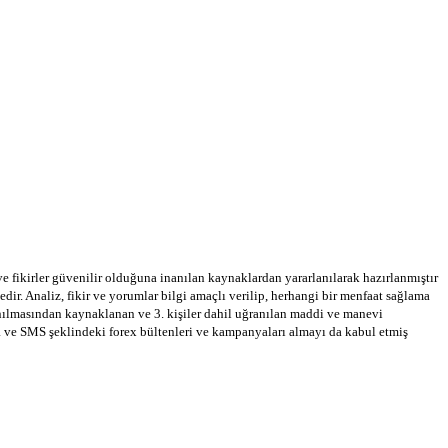
 ve fikirler güvenilir olduğuna inanılan kaynaklardan yararlanılarak hazırlanmıştır
dir. Analiz, fikir ve yorumlar bilgi amaçlı verilip, herhangi bir menfaat sağlama
llanılmasından kaynaklanan ve 3. kişiler dahil uğranılan maddi ve manevi
a ve SMS şeklindeki forex bültenleri ve kampanyaları almayı da kabul etmiş