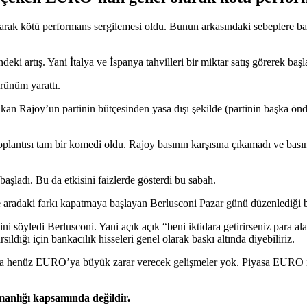
rak kötü performans sergilemesi oldu. Bunun arkasındaki sebeplere ba
eki artış. Yani İtalya ve İspanya tahvilleri bir miktar satış görerek başl
ünüm yarattı.
an Rajoy’un partinin bütçesinden yasa dışı şekilde (partinin başka önde 
ın toplantısı tam bir komedi oldu. Rajoy basının karşısına çıkamadı ve 
şladı. Bu da etkisini faizlerde gösterdi bu sabah.
e aradaki farkı kapatmaya başlayan Berlusconi Pazar günü düzenlediği bas
eğini söyledi Berlusconi. Yani açık açık “beni iktidara getirirseniz para
ldığı için bankacılık hisseleri genel olarak baskı altında diyebiliriz.
ta da henüz EURO’ya büyük zarar verecek gelişmeler yok. Piyasa EURO 
şmanlığı kapsamında değildir.