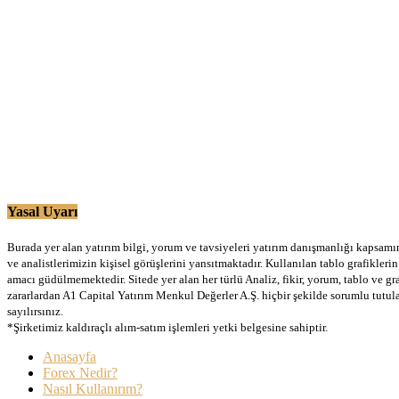
Yasal Uyarı
Burada yer alan yatırım bilgi, yorum ve tavsiyeleri yatırım danışmanlığı kapsamınd
ve analistlerimizin kişisel görüşlerini yansıtmaktadır. Kullanılan tablo grafikler
amacı güdülmemektedir. Sitede yer alan her türlü Analiz, fikir, yorum, tablo ve gr
zararlardan A1 Capital Yatırım Menkul Değerler A.Ş. hiçbir şekilde sorumlu tutu
sayılırsınız.
*Şirketimiz kaldıraçlı alım-satım işlemleri yetki belgesine sahiptir.
Anasayfa
Forex Nedir?
Nasıl Kullanırım?