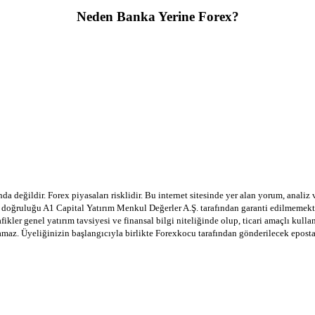
Neden Banka Yerine Forex?
a değildir. Forex piyasaları risklidir. Bu internet sitesinde yer alan yorum, analiz
in doğruluğu A1 Capital Yatırım Menkul Değerler A.Ş. tarafından garanti edilmemekte
afikler genel yatırım tavsiyesi ve finansal bilgi niteliğinde olup, ticari amaçlı ku
lamaz. Üyeliğinizin başlangıcıyla birlikte Forexkocu tarafından gönderilecek epost