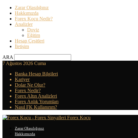
Zarar Olasılığınız
Hakkımızda
Forex Koçu Nedir?
Analizler
Doviz
Eğitim
Hesap Çeşitleri
İletişim
ARA
7 Ağustos 2026 Cuma
Banka Hesap Bilgileri
Kariyer
Dolar Ne Olur?
Forex Nedir?
Forex Altın Analizleri
Forex Anlık Yorumları
Nasıl FK Kullanırım?
Forex Koçu
Zarar Olasılığınız
Hakkımızda