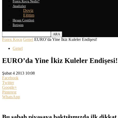
Forex Koçu Nedir?
Analizler
Doviz
Eğitim
Hesap Çeşitleri
İletişim
Forex Koçu
Genel
EURO’da Yine İkiz Kuleler Endişesi!
Genel
EURO’da Yine İkiz Kuleler Endişesi!
Şubat 4 2013 10:08
Facebook
Twitter
Google+
Pinterest
WhatsApp
Bu sabah piyasaya baktığımızda ilk dikka