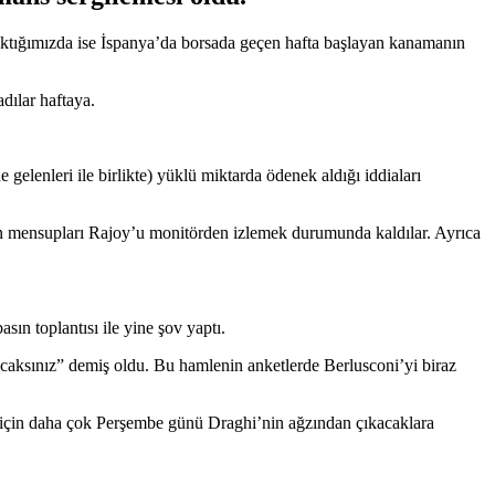
ktığımızda ise İspanya’da borsada geçen hafta başlayan kanamanın
adılar haftaya.
gelenleri ile birlikte) yüklü miktarda ödenek aldığı iddiaları
basın mensupları Rajoy’u monitörden izlemek durumunda kaldılar. Ayrıca
ın toplantısı ile yine şov yaptı.
 alacaksınız” demiş oldu. Bu hamlenin anketlerde Berlusconi’yi biraz
için daha çok Perşembe günü Draghi’nin ağzından çıkacaklara