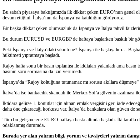
Bu sabah piyasaya baktığımızda ilk dikkat çeken EURO’nun genel ola
devam ettiğini, İtalya’nın da İspanya’ya katıldığını görüyoruz.
Bir başka dikkat çeken olumsuzluk da İspanya ve İtalya tahvil faizlerind
Bu durum EURUSD ve EURGBP de haftaya başlarken baskılı bir gör
Peki İspanya ve İtalya’daki sıkıntı ne? İspanya ile başlayalım… Başbak
hükümeti yıpratmaya başladı.
Rajoy hafta sonu bir basın toplantısı ile iddiaları yalanladı ama bas
basının soru sormasına da izin verilmedi.
İspanya’da “Rajoy koltuğuna tutunamaz mı sorusu akıllara düşmeye” ba
İtalya’da ise bankacılık skandalı ile Merkez Sol’a güvenin azalması il
İktidara gelirse 1. konutlar için alınan emlak vergisini geri iade edec
daha öne çıkaracağı korkusu var. İtalya’da bankalara olan güven de sarsı
Tüm bu gelişmelerle EURO haftaya baskı altında başladı. İki taraf
odaklanmış durumda.
Burada yer alan yatırım bilgi, yorum ve tavsiyeleri yatırım danı