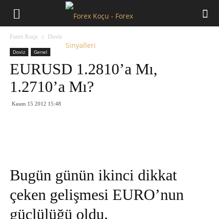
Forex
Forex Koçu
Doviz
Koçu
Doviz
Genel
EURUSD 1.2810’a Mı,
1.2710’a Mı?
Kasım 15 2012 15:48
Bugün günün ikinci dikkat
çeken gelişmesi EURO’nun
güçlülüğü oldu.