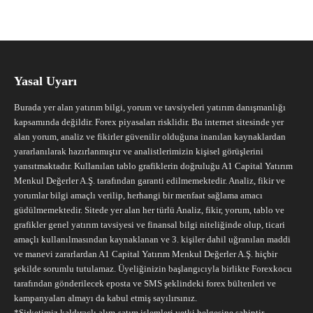
Yasal Uyarı
Burada yer alan yatırım bilgi, yorum ve tavsiyeleri yatırım danışmanlığı
kapsamında değildir. Forex piyasaları risklidir. Bu internet sitesinde yer
alan yorum, analiz ve fikirler güvenilir olduğuna inanılan kaynaklardan
yararlanılarak hazırlanmıştır ve analistlerimizin kişisel görüşlerini
yansıtmaktadır. Kullanılan tablo grafiklerin doğruluğu A1 Capital Yatırım
Menkul Değerler A.Ş. tarafından garanti edilmemektedir. Analiz, fikir ve
yorumlar bilgi amaçlı verilip, herhangi bir menfaat sağlama amacı
güdülmemektedir. Sitede yer alan her türlü Analiz, fikir, yorum, tablo ve
grafikler genel yatırım tavsiyesi ve finansal bilgi niteliğinde olup, ticari
amaçlı kullanılmasından kaynaklanan ve 3. kişiler dahil uğranılan maddi
ve manevi zararlardan A1 Capital Yatırım Menkul Değerler A.Ş. hiçbir
şekilde sorumlu tutulamaz. Üyeliğinizin başlangıcıyla birlikte Forexkocu
tarafından gönderilecek eposta ve SMS şeklindeki forex bültenleri ve
kampanyaları almayı da kabul etmiş sayılırsınız.
*Şirketimiz kaldıraçlı alım-satım işlemleri yetki belgesine sahiptir.