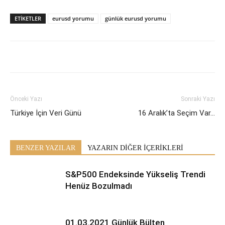
ETİKETLER
eurusd yorumu
günlük eurusd yorumu
Önceki Yazı
Sonraki Yazı
Türkiye İçin Veri Günü
16 Aralık’ta Seçim Var…
BENZER YAZILAR
YAZARIN DİĞER İÇERİKLERİ
S&P500 Endeksinde Yükseliş Trendi
Henüz Bozulmadı
01.03.2021 Günlük Bülten