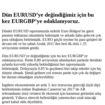
Dün EURUSD’ye değindiğimiz için bu
kez EURGBP’ye odaklanıyoruz.
Dünkü EURUSD raporumuzda sizlerle Euro Bölgesi’ne giren
paranın miktarına rakamlarla bakmıştık ve arkada daha gelecek çok
para olduğunu belirtmiştik. EURO güçlü seyrine bu para girişleri ile
devam etti ve bu sabah Aralık 2011’den beri ilk defa 1.35
seviyesinin üstünü gördü.
Dün EURUSD’ye değindiğimiz için bu kez EURGBP’ye
odaklanıyoruz. Parite 0.80 seviyesinin altındayken paritede ilerideki
aylarda kuvvetli yükseliş beklediğimizi her raporumuzda
belirtmiştik. Dolayısıyla 0.85’in geçilmesi bizi takip edenler için hiç
sürpriz olmadı. Şimdi gelinen yol sonrası parite için çok da değişen
bir durum olmadığını söyleyebiliriz.
İngiltere ekonomisinin art arda 3. kez resesyona gireceği (üçlü dip)
beklentisinin üstüne Başbakan Cameron’un 2017’de AB
referandumu sözü vermesi ile ekonomi için karamsar görünüm artış
gösterdi. Yıllarca sürecek belirsizliğin yatırımcıları uzak tutacağı
genel kabul oldu diyebiliriz.