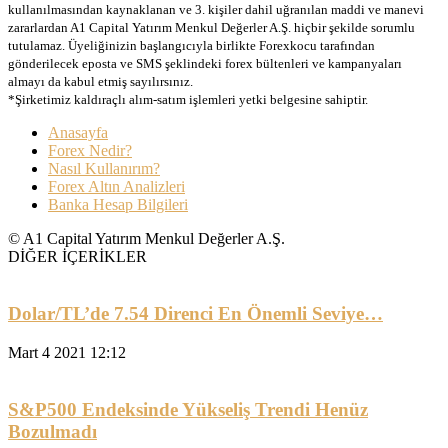
kullanılmasından kaynaklanan ve 3. kişiler dahil uğranılan maddi ve manevi
zararlardan A1 Capital Yatırım Menkul Değerler A.Ş. hiçbir şekilde sorumlu
tutulamaz. Üyeliğinizin başlangıcıyla birlikte Forexkocu tarafından
gönderilecek eposta ve SMS şeklindeki forex bültenleri ve kampanyaları
almayı da kabul etmiş sayılırsınız.
*Şirketimiz kaldıraçlı alım-satım işlemleri yetki belgesine sahiptir.
Anasayfa
Forex Nedir?
Nasıl Kullanırım?
Forex Altın Analizleri
Banka Hesap Bilgileri
© A1 Capital Yatırım Menkul Değerler A.Ş.
DİĞER İÇERİKLER
Dolar/TL’de 7.54 Direnci En Önemli Seviye…
Mart 4 2021 12:12
S&P500 Endeksinde Yükseliş Trendi Henüz
Bozulmadı