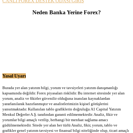
CANLI FOREX DESTEK ODASI GİRİŞ
Neden Banka Yerine Forex?
Yasal Uyarı
Burada yer alan yatırım bilgi, yorum ve tavsiyeleri yatırım danışmanlığı
kapsamında değildir. Forex piyasaları risklidir. Bu internet sitesinde yer alan
yorum, analiz ve fikirler güvenilir olduğuna inanılan kaynaklardan
yararlanılarak hazırlanmıştır ve analistlerimizin kişisel görüşlerini
yansıtmaktadır. Kullanılan tablo grafiklerin doğruluğu A1 Capital Yatırım
Menkul Değerler A.Ş. tarafından garanti edilmemektedir. Analiz, fikir ve
yorumlar bilgi amaçlı verilip, herhangi bir menfaat sağlama amacı
güdülmemektedir. Sitede yer alan her türlü Analiz, fikir, yorum, tablo ve
grafikler genel yatırım tavsiyesi ve finansal bilgi niteliğinde olup, ticari amaçlı