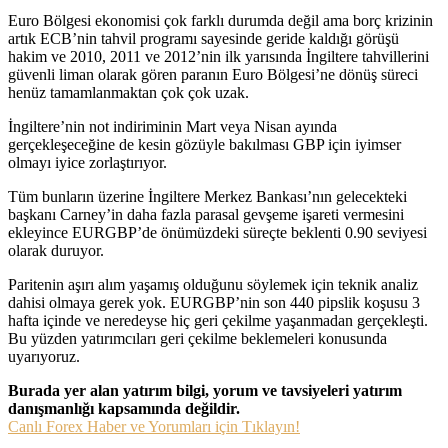
Euro Bölgesi ekonomisi çok farklı durumda değil ama borç krizinin
artık ECB’nin tahvil programı sayesinde geride kaldığı görüşü
hakim ve 2010, 2011 ve 2012’nin ilk yarısında İngiltere tahvillerini
güvenli liman olarak gören paranın Euro Bölgesi’ne dönüş süreci
henüz tamamlanmaktan çok çok uzak.
İngiltere’nin not indiriminin Mart veya Nisan ayında
gerçekleşeceğine de kesin gözüyle bakılması GBP için iyimser
olmayı iyice zorlaştırıyor.
Tüm bunların üzerine İngiltere Merkez Bankası’nın gelecekteki
başkanı Carney’in daha fazla parasal gevşeme işareti vermesini
ekleyince EURGBP’de önümüzdeki süreçte beklenti 0.90 seviyesi
olarak duruyor.
Paritenin aşırı alım yaşamış olduğunu söylemek için teknik analiz
dahisi olmaya gerek yok. EURGBP’nin son 440 pipslik koşusu 3
hafta içinde ve neredeyse hiç geri çekilme yaşanmadan gerçekleşti.
Bu yüzden yatırımcıları geri çekilme beklemeleri konusunda
uyarıyoruz.
Burada yer alan yatırım bilgi, yorum ve tavsiyeleri yatırım
danışmanlığı kapsamında değildir.
Canlı Forex Haber ve Yorumları için Tıklayın!