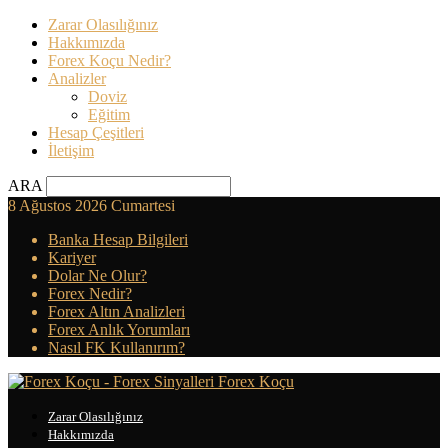
Zarar Olasılığınız
Hakkımızda
Forex Koçu Nedir?
Analizler
Doviz
Eğitim
Hesap Çeşitleri
İletişim
ARA
8 Ağustos 2026 Cumartesi
Banka Hesap Bilgileri
Kariyer
Dolar Ne Olur?
Forex Nedir?
Forex Altın Analizleri
Forex Anlık Yorumları
Nasıl FK Kullanırım?
Forex Koçu
Zarar Olasılığınız
Hakkımızda