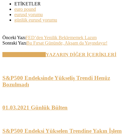
ETİKETLER
euro pound
eurusd yorumu
günlük eurusd yorumu
Önceki Yazı
FED’den Yenilik Beklememek Lazım
Sonraki Yazı
Bu Fırsat Gününde, Akşam da Yayındayız!
BENZER YAZILAR
YAZARIN DİĞER İÇERİKLERİ
S&P500 Endeksinde Yükseliş Trendi Henüz
Bozulmadı
01.03.2021 Günlük Bülten
S&P500 Endeksi Yükselen Trendine Yakın İşlem