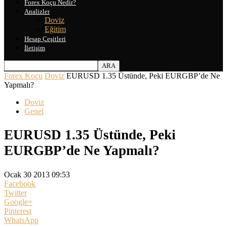
Forex Koçu Nedir?
Analizler
Doviz
Eğitim
Hesap Çeşitleri
İletişim
Forex Koçu
Doviz
EURUSD 1.35 Üstünde, Peki EURGBP’de Ne
Yapmalı?
Doviz
Genel
EURUSD 1.35 Üstünde, Peki
EURGBP’de Ne Yapmalı?
Ocak 30 2013 09:53
Facebook
Twitter
Google+
Pinterest
WhatsApp