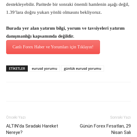
destekleyebilir. Paritede bir sonraki önemli hamlenin aşağı değil,
1.39’lara doğru yukarı yönlü olmasını bekliyoruz.
Burada yer alan yatırım bilgi, yorum ve tavsiyeleri yatırım
danışmanlığı kapsamında değildir.
Canlı Forex Haber ve Yorumları için Tıklayın!
ETİKETLER
eurusd yorumu
günlük eurusd yorumu
Önceki Yazı
Sonraki Yazı
ALTIN’da Sıradaki Hareket
Günün Forex Fırsatları, 29
Nereye?
Nisan Salı