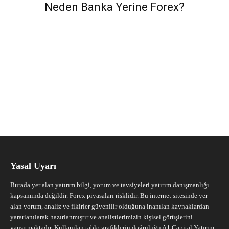
Neden Banka Yerine Forex?
Yasal Uyarı
Burada yer alan yatırım bilgi, yorum ve tavsiyeleri yatırım danışmanlığı
kapsamında değildir. Forex piyasaları risklidir. Bu internet sitesinde yer
alan yorum, analiz ve fikirler güvenilir olduğuna inanılan kaynaklardan
yararlanılarak hazırlanmıştır ve analistlerimizin kişisel görüşlerini
yansıtmaktadır. Kullanılan tablo grafiklerin doğruluğu A1 Capital Yatırım