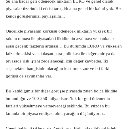
Şu ana kadar geri ödenecek miktarın EURO ve genel olarak
piyasalar üzerindeki etkisi tartışıldı ama genel bir kabul yok. Biz
kendi görüşlerimizi paylaşalım…
Öncelikle piyasanın korkusu ödenecek miktarın yüksek bir
rakam olması ile piyasadaki likiditenin azalması ve bankalar
arası gecelik faizlerin artması… Bu durumda EURO ya yükselen
faizlerin etkisi ve sıkılaşan para politikası ile değerlenir ya da
piyasada risk iştahı zedeleneceği için değer kaybeder. İki
seçenekten hangisinin olacağını kestirmek zor ve iki farklı
görüşü de savunanlar var.
Bir katıldığımız bir diğer görüşse piyasada zaten bolca likidite
bulunduğu ve 100-250 milyar Euro’luk bir geri ödemenin
faizleri yükseltmeye yetmeyeceği şeklinde. Bu yüzden bu
konuda bir piyasa endişesi olmayacağını düşünüyoruz.
Genel beklenti (Almanya, Avusturya, Hollanda gibi) çekirdek