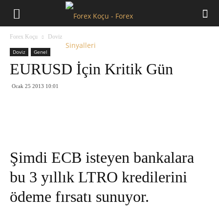
Forex
Forex Koçu
Doviz
Koçu
Doviz
Genel
EURUSD İçin Kritik Gün
Ocak 25 2013 10:01
Şimdi ECB isteyen bankalara
bu 3 yıllık LTRO kredilerini
ödeme fırsatı sunuyor.