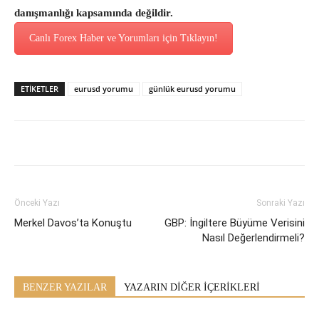
danışmanlığı kapsamında değildir.
Canlı Forex Haber ve Yorumları için Tıklayın!
ETİKETLER
eurusd yorumu
günlük eurusd yorumu
Önceki Yazı
Sonraki Yazı
Merkel Davos’ta Konuştu
GBP: İngiltere Büyüme Verisini
Nasıl Değerlendirmeli?
BENZER YAZILAR
YAZARIN DİĞER İÇERİKLERİ