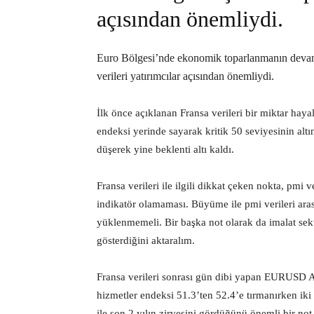
açısından önemliydi.
Euro Bölgesi’nde ekonomik toparlanmanın devam
verileri yatırımcılar açısından önemliydi.
İlk önce açıklanan Fransa verileri bir miktar haya
endeksi yerinde sayarak kritik 50 seviyesinin alt
düşerek yine beklenti altı kaldı.
Fransa verileri ile ilgili dikkat çeken nokta, pmi 
indikatör olamaması. Büyüme ile pmi verileri ara
yüklenmemeli. Bir başka not olarak da imalat sekt
gösterdiğini aktaralım.
Fransa verileri sonrası gün dibi yapan EURUSD A
hizmetler endeksi 51.3’ten 52.4’e tırmanırken iki v
ile son 2 yılın zirvesini gördüğünü önemli bir not