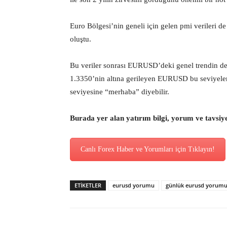
Euro Bölgesi’nin geneli için gelen pmi verileri de
oluştu.
Bu veriler sonrası EURUSD’deki genel trendin de
1.3350’nin altına gerileyen EURUSD bu seviyelerd
seviyesine “merhaba” diyebilir.
Burada yer alan yatırım bilgi, yorum ve tavsiy
Canlı Forex Haber ve Yorumları için Tıklayın!
ETİKETLER
eurusd yorumu
günlük eurusd yorum