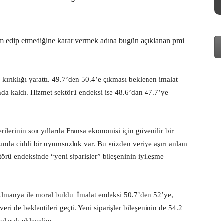
 edip etmediğine karar vermek adına bugün açıklanan pmi
l kırıklığı yarattı. 49.7’den 50.4’e çıkması beklenen imalat
ında kaldı. Hizmet sektörü endeksi ise 48.6’dan 47.7’ye
verilerinin son yıllarda Fransa ekonomisi için güvenilir bir
sında ciddi bir uyumsuzluk var. Bu yüzden veriye aşırı anlam
örü endeksinde “yeni siparişler” bileşeninin iyileşme
lmanya ile moral buldu. İmalat endeksi 50.7’den 52’ye,
eri de beklentileri geçti. Yeni siparişler bileşeninin de 54.2
 olarak ekleyelim.