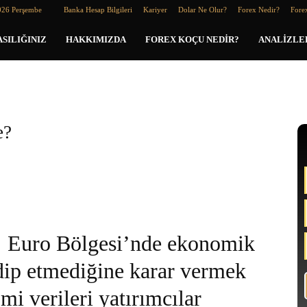
026 Perşembe
Banka Hesap Bilgileri
Kariyer
Dolar Ne Olur?
Forex Nedir?
Forex
SILIĞINIZ
HAKKIMIZDA
FOREX KOÇU NEDIR?
ANALIZLE
e?
Euro Bölgesi’nde ekonomik
ip etmediğine karar vermek
i verileri yatırımcılar