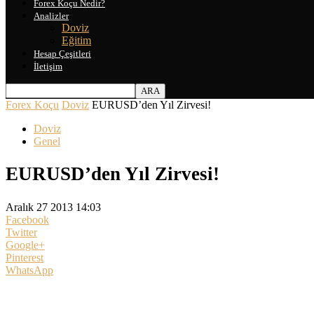
Forex Koçu Nedir?
Analizler
Doviz
Eğitim
Hesap Çeşitleri
İletişim
Forex Koçu
Doviz
EURUSD’den Yıl Zirvesi!
Doviz
Genel
EURUSD’den Yıl Zirvesi!
Aralık 27 2013 14:03
Facebook
Twitter
Google+
Pinterest
WhatsApp