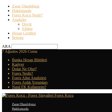
Zarar Olasılığınız
Hakkımızda
Forex Koçu Nedir?
Analizler
Doviz
Eğitim
Hesap Çeşitleri
İletişim
ARA
7 Ağustos 2026 Cuma
Banka Hesap Bilgileri
Kariyer
Dolar Ne Olur?
Forex Nedir?
Forex Altın Analizleri
Forex Anlık Yorumları
Nasıl FK Kullanırım?
Forex Koçu
Zarar Olasılığınız
Hakkımızda