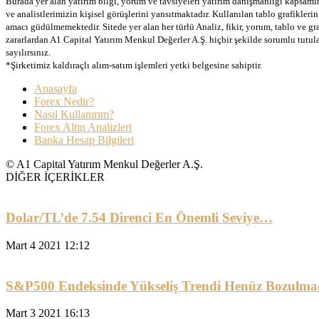
Burada yer alan yatırım bilgi, yorum ve tavsiyeleri yatırım danışmanlığı kapsamınd
ve analistlerimizin kişisel görüşlerini yansıtmaktadır. Kullanılan tablo grafikler
amacı güdülmemektedir. Sitede yer alan her türlü Analiz, fikir, yorum, tablo ve gr
zararlardan A1 Capital Yatırım Menkul Değerler A.Ş. hiçbir şekilde sorumlu tutu
sayılırsınız.
*Şirketimiz kaldıraçlı alım-satım işlemleri yetki belgesine sahiptir.
Anasayfa
Forex Nedir?
Nasıl Kullanırım?
Forex Altın Analizleri
Banka Hesap Bilgileri
© A1 Capital Yatırım Menkul Değerler A.Ş.
DİĞER İÇERİKLER
Dolar/TL’de 7.54 Direnci En Önemli Seviye…
Mart 4 2021 12:12
S&P500 Endeksinde Yükseliş Trendi Henüz Bozulma
Mart 3 2021 16:13