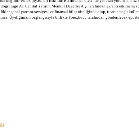
a değildir. Forex piyasaları risklidir. Bu internet sitesinde yer alan yorum, analiz
in doğruluğu A1 Capital Yatırım Menkul Değerler A.Ş. tarafından garanti edilmemekte
afikler genel yatırım tavsiyesi ve finansal bilgi niteliğinde olup, ticari amaçlı ku
lamaz. Üyeliğinizin başlangıcıyla birlikte Forexkocu tarafından gönderilecek epost
dı