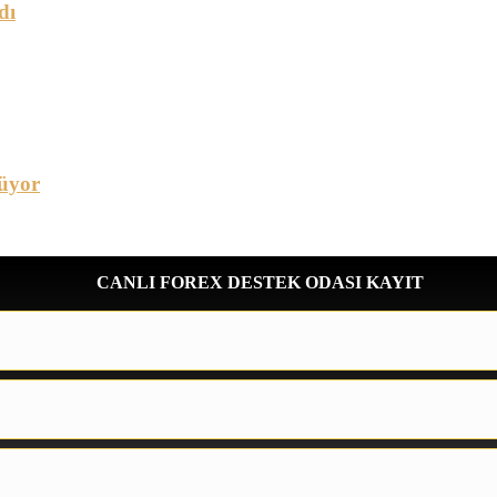
dı
üyor
CANLI FOREX DESTEK ODASI KAYIT