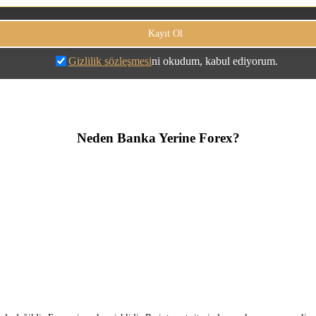
Gizlilik sözleşmesi
ni okudum, kabul ediyorum.
Neden Banka Yerine Forex?