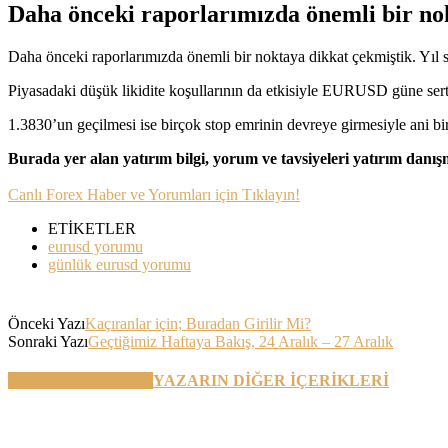
Daha önceki raporlarımızda önemli bir nok
Daha önceki raporlarımızda önemli bir noktaya dikkat çekmiştik. Yıl 
Piyasadaki düşük likidite koşullarının da etkisiyle EURUSD güne sert a
1.3830’un geçilmesi ise birçok stop emrinin devreye girmesiyle ani b
Burada yer alan yatırım bilgi, yorum ve tavsiyeleri yatırım danı
Canlı Forex Haber ve Yorumları için Tıklayın!
ETİKETLER
eurusd yorumu
günlük eurusd yorumu
Önceki Yazı
Kaçıranlar için; Buradan Girilir Mi?
Sonraki Yazı
Geçtiğimiz Haftaya Bakış, 24 Aralık – 27 Aralık
BENZER YAZILAR
YAZARIN DİĞER İÇERİKLERİ