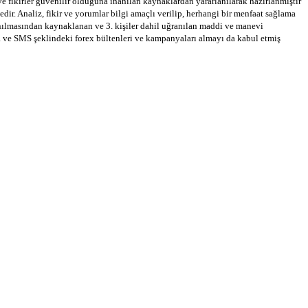
 ve fikirler güvenilir olduğuna inanılan kaynaklardan yararlanılarak hazırlanmıştır
dir. Analiz, fikir ve yorumlar bilgi amaçlı verilip, herhangi bir menfaat sağlama
llanılmasından kaynaklanan ve 3. kişiler dahil uğranılan maddi ve manevi
a ve SMS şeklindeki forex bültenleri ve kampanyaları almayı da kabul etmiş