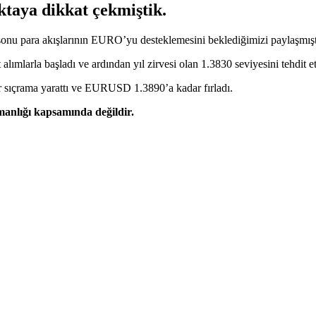
taya dikkat çekmiştik.
sonu para akışlarının EURO’yu desteklemesini beklediğimizi paylaşmışt
lımlarla başladı ve ardından yıl zirvesi olan 1.3830 seviyesini tehdit et
ir sıçrama yarattı ve EURUSD 1.3890’a kadar fırladı.
şmanlığı kapsamında değildir.