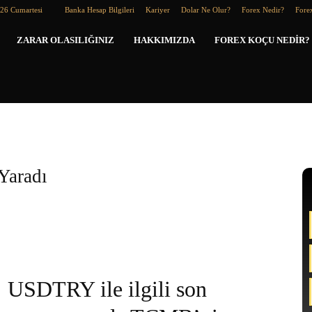
026 Cumartesi
Banka Hesap Bilgileri
Kariyer
Dolar Ne Olur?
Forex Nedir?
Forex
Forex
ZARAR OLASILIĞINIZ
HAKKIMIZDA
FOREX KOÇU NEDIR?
Koçu
Yaradı
USDTRY ile ilgili son