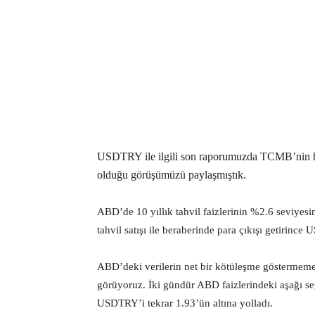
USDTRY ile ilgili son raporumuzda TCMB’nin ham
olduğu görüşümüzü paylaşmıştık.
ABD’de 10 yıllık tahvil faizlerinin %2.6 seviyes
tahvil satışı ile beraberinde para çıkışı getirinc
ABD’deki verilerin net bir kötüleşme göstermeme
görüyoruz. İki gündür ABD faizlerindeki aşağı sey
USDTRY’i tekrar 1.93’ün altına yolladı.