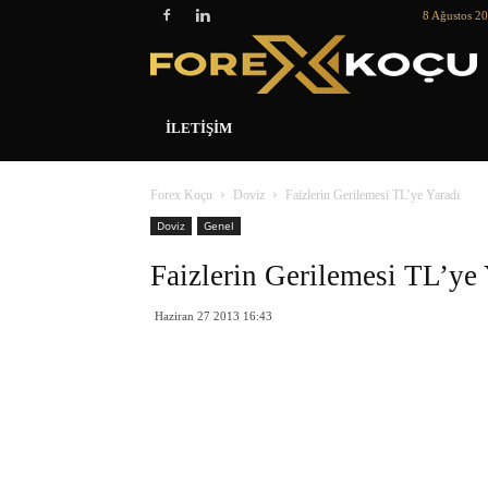
8 Ağustos 2
İLETIŞIM
Forex Koçu
Doviz
Faizlerin Gerilemesi TL’ye Yaradı
Doviz
Genel
Faizlerin Gerilemesi TL’ye 
Haziran 27 2013 16:43