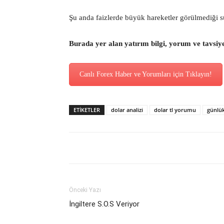
Şu anda faizlerde büyük hareketler görülmediği s
Burada yer alan yatırım bilgi, yorum ve tavsiy
Canlı Forex Haber ve Yorumları için Tıklayın!
ETİKETLER
dolar analizi
dolar tl yorumu
günlü
Önceki Yazı
İngiltere S.O.S Veriyor