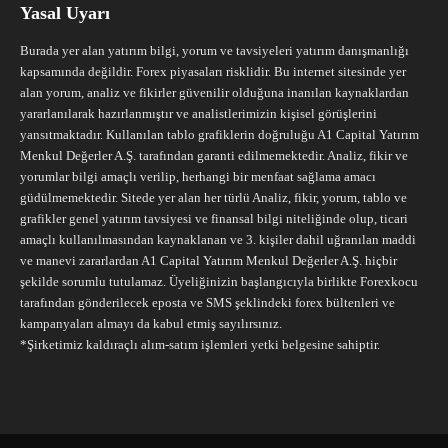
Yasal Uyarı
Burada yer alan yatırım bilgi, yorum ve tavsiyeleri yatırım danışmanlığı
kapsamında değildir. Forex piyasaları risklidir. Bu internet sitesinde yer
alan yorum, analiz ve fikirler güvenilir olduğuna inanılan kaynaklardan
yararlanılarak hazırlanmıştır ve analistlerimizin kişisel görüşlerini
yansıtmaktadır. Kullanılan tablo grafiklerin doğruluğu A1 Capital Yatırım
Menkul Değerler A.Ş. tarafından garanti edilmemektedir. Analiz, fikir ve
yorumlar bilgi amaçlı verilip, herhangi bir menfaat sağlama amacı
güdülmemektedir. Sitede yer alan her türlü Analiz, fikir, yorum, tablo ve
grafikler genel yatırım tavsiyesi ve finansal bilgi niteliğinde olup, ticari
amaçlı kullanılmasından kaynaklanan ve 3. kişiler dahil uğranılan maddi
ve manevi zararlardan A1 Capital Yatırım Menkul Değerler A.Ş. hiçbir
şekilde sorumlu tutulamaz. Üyeliğinizin başlangıcıyla birlikte Forexkocu
tarafından gönderilecek eposta ve SMS şeklindeki forex bültenleri ve
kampanyaları almayı da kabul etmiş sayılırsınız.
*Şirketimiz kaldıraçlı alım-satım işlemleri yetki belgesine sahiptir.