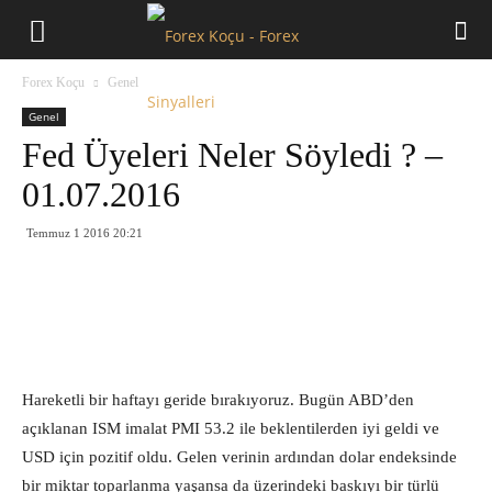
Forex
Forex Koçu
Genel
Koçu
Genel
Fed Üyeleri Neler Söyledi ? –
01.07.2016
Temmuz 1 2016 20:21
Hareketli bir haftayı geride bırakıyoruz. Bugün ABD’den
açıklanan ISM imalat PMI 53.2 ile beklentilerden iyi geldi ve
USD için pozitif oldu. Gelen verinin ardından dolar endeksinde
bir miktar toparlanma yaşansa da üzerindeki baskıyı bir türlü