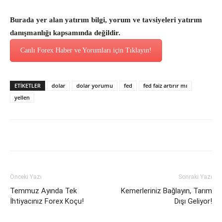
Burada yer alan yatırım bilgi, yorum ve tavsiyeleri yatırım
danışmanlığı kapsamında değildir.
Canlı Forex Haber ve Yorumları için Tıklayın!
ETİKETLER
dolar
dolar yorumu
fed
fed faiz artırır mı
yellen
Önceki Yazı
Sonraki Yazı
Temmuz Ayında Tek
Kemerleriniz Bağlayın, Tarım
İhtiyacınız Forex Koçu!
Dışı Geliyor!