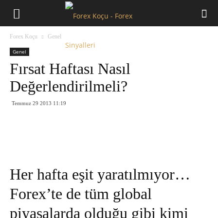
Forex
Forex Koçu
Genel
Koçu
Genel
Fırsat Haftası Nasıl
Değerlendirilmeli?
Temmuz 29 2013 11:19
Her hafta eşit yaratılmıyor…
Forex’te de tüm global
piyasalarda olduğu gibi kimi