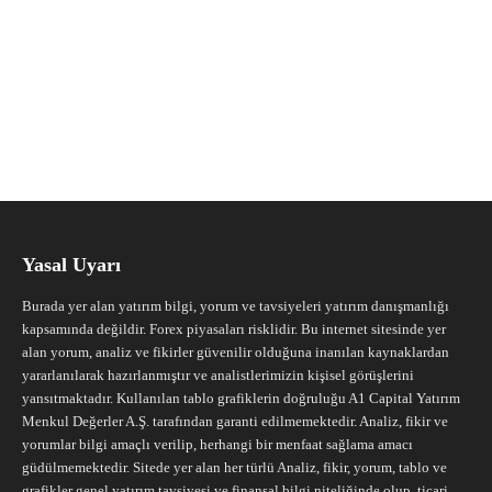
Yasal Uyarı
Burada yer alan yatırım bilgi, yorum ve tavsiyeleri yatırım danışmanlığı
kapsamında değildir. Forex piyasaları risklidir. Bu internet sitesinde yer
alan yorum, analiz ve fikirler güvenilir olduğuna inanılan kaynaklardan
yararlanılarak hazırlanmıştır ve analistlerimizin kişisel görüşlerini
yansıtmaktadır. Kullanılan tablo grafiklerin doğruluğu A1 Capital Yatırım
Menkul Değerler A.Ş. tarafından garanti edilmemektedir. Analiz, fikir ve
yorumlar bilgi amaçlı verilip, herhangi bir menfaat sağlama amacı
güdülmemektedir. Sitede yer alan her türlü Analiz, fikir, yorum, tablo ve
grafikler genel yatırım tavsiyesi ve finansal bilgi niteliğinde olup, ticari