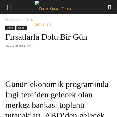
Forex
Forex Koçu
Doviz
Koçu
Doviz
Genel
Fırsatlarla Dolu Bir Gün
Kasım 20 2013 09:23
Günün ekonomik programında
İngiltere’den gelecek olan
merkez bankası toplantı
tutanakları, ABD’den gelecek