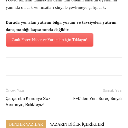
FOMC toplantı tutanakları dahil tüm önemli anlarda üyelerinin
yanında olacak ve fırsatları sinyale çevirmeye çalışacak.
Burada yer alan yatırım bilgi, yorum ve tavsiyeleri yatırım
danışmanlığı kapsamında değildir.
Canlı Forex Haber ve Yorumları için Tıklayın!
Önceki Yazı
Sonraki Yazı
Çarşamba Kimseye Söz
FED’den Yeni Süreç Sinyali
Vermeyin, Birlikteyiz!
BENZER YAZILAR
YAZARIN DİĞER İÇERİKLERİ