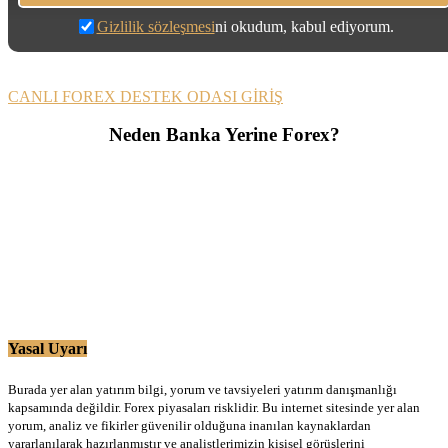
Gizlilik sözleşmesi
ni okudum, kabul ediyorum.
CANLI FOREX DESTEK ODASI GİRİŞ
Neden Banka Yerine Forex?
Yasal Uyarı
Burada yer alan yatırım bilgi, yorum ve tavsiyeleri yatırım danışmanlığı
kapsamında değildir. Forex piyasaları risklidir. Bu internet sitesinde yer alan
yorum, analiz ve fikirler güvenilir olduğuna inanılan kaynaklardan
yararlanılarak hazırlanmıştır ve analistlerimizin kişisel görüşlerini