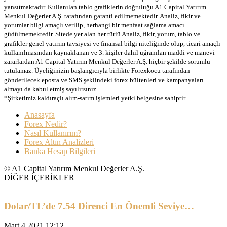
yansıtmaktadır. Kullanılan tablo grafiklerin doğruluğu A1 Capital Yatırım
Menkul Değerler A.Ş. tarafından garanti edilmemektedir. Analiz, fikir ve
yorumlar bilgi amaçlı verilip, herhangi bir menfaat sağlama amacı
güdülmemektedir. Sitede yer alan her türlü Analiz, fikir, yorum, tablo ve
grafikler genel yatırım tavsiyesi ve finansal bilgi niteliğinde olup, ticari amaçlı
kullanılmasından kaynaklanan ve 3. kişiler dahil uğranılan maddi ve manevi
zararlardan A1 Capital Yatırım Menkul Değerler A.Ş. hiçbir şekilde sorumlu
tutulamaz. Üyeliğinizin başlangıcıyla birlikte Forexkocu tarafından
gönderilecek eposta ve SMS şeklindeki forex bültenleri ve kampanyaları
almayı da kabul etmiş sayılırsınız.
*Şirketimiz kaldıraçlı alım-satım işlemleri yetki belgesine sahiptir.
Anasayfa
Forex Nedir?
Nasıl Kullanırım?
Forex Altın Analizleri
Banka Hesap Bilgileri
© A1 Capital Yatırım Menkul Değerler A.Ş.
DİĞER İÇERİKLER
Dolar/TL’de 7.54 Direnci En Önemli Seviye…
Mart 4 2021 12:12