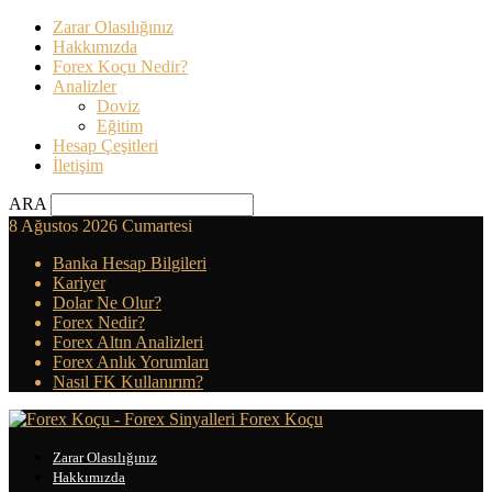
Zarar Olasılığınız
Hakkımızda
Forex Koçu Nedir?
Analizler
Doviz
Eğitim
Hesap Çeşitleri
İletişim
ARA
8 Ağustos 2026 Cumartesi
Banka Hesap Bilgileri
Kariyer
Dolar Ne Olur?
Forex Nedir?
Forex Altın Analizleri
Forex Anlık Yorumları
Nasıl FK Kullanırım?
Forex Koçu
Zarar Olasılığınız
Hakkımızda