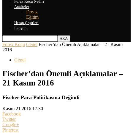
Forex Koçu Nedir?
Analizler
Doviz
Eğitim
Hesap Çeşitleri
İletişim
Forex Koçu
Genel
Fischer’dan Önemli Açıklamalar – 21 Kasım
2016
Genel
Fischer’dan Önemli Açıklamalar –
21 Kasım 2016
Fischer Para Politikasına Değindi
Kasım 21 2016 17:30
Facebook
Twitter
Google+
Pinterest