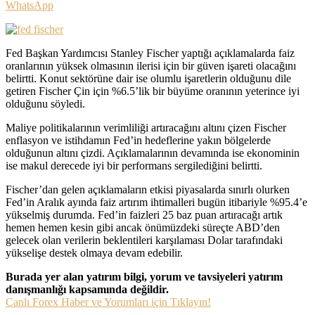
WhatsApp
Fed Başkan Yardımcısı Stanley Fischer yaptığı açıklamalarda faiz
oranlarının yüksek olmasının ilerisi için bir güven işareti olacağını
belirtti. Konut sektörüne dair ise olumlu işaretlerin olduğunu dile
getiren Fischer Çin için %6.5’lik bir büyüme oranının yeterince iyi
olduğunu söyledi.
Maliye politikalarının verimliliği artıracağını altını çizen Fischer
enflasyon ve istihdamın Fed’in hedeflerine yakın bölgelerde
olduğunun altını çizdi. Açıklamalarının devamında ise ekonominin
ise makul derecede iyi bir performans sergilediğini belirtti.
Fischer’dan gelen açıklamaların etkisi piyasalarda sınırlı olurken
Fed’in Aralık ayında faiz artırım ihtimalleri bugün itibariyle %95.4’e
yükselmiş durumda. Fed’in faizleri 25 baz puan artıracağı artık
hemen hemen kesin gibi ancak önümüzdeki süreçte ABD’den
gelecek olan verilerin beklentileri karşılaması Dolar tarafındaki
yükselişe destek olmaya devam edebilir.
Burada yer alan yatırım bilgi, yorum ve tavsiyeleri yatırım
danışmanlığı kapsamında değildir.
Canlı Forex Haber ve Yorumları için Tıklayın!