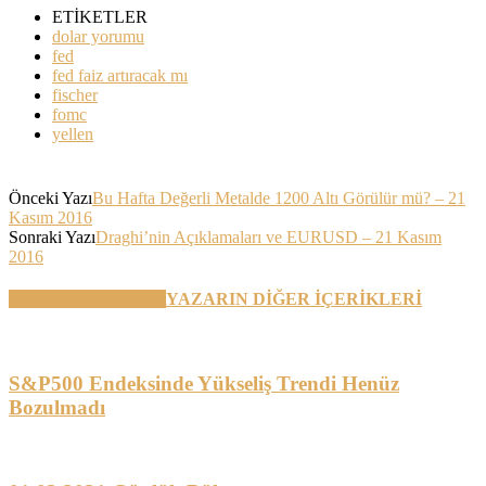
ETİKETLER
dolar yorumu
fed
fed faiz artıracak mı
fischer
fomc
yellen
Önceki Yazı
Bu Hafta Değerli Metalde 1200 Altı Görülür mü? – 21
Kasım 2016
Sonraki Yazı
Draghi’nin Açıklamaları ve EURUSD – 21 Kasım
2016
BENZER YAZILAR
YAZARIN DİĞER İÇERİKLERİ
S&P500 Endeksinde Yükseliş Trendi Henüz
Bozulmadı