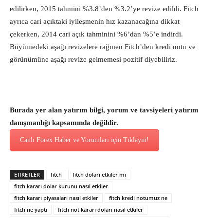
edilirken, 2015 tahmini %3.8’den %3.2’ye revize edildi. Fitch
ayrıca cari açıktaki iyileşmenin hız kazanacağına dikkat
çekerken, 2014 cari açık tahminini %6’dan %5’e indirdi.
Büyümedeki aşağı revizelere rağmen Fitch’den kredi notu ve
görünümüne aşağı revize gelmemesi pozitif diyebiliriz.
Burada yer alan yatırım bilgi, yorum ve tavsiyeleri yatırım
danışmanlığı kapsamında değildir.
Canlı Forex Haber ve Yorumları için Tıklayın!
ETİKETLER
fitch
fitch doları etkiler mi
fitch kararı dolar kurunu nasıl etkiler
fitch kararı piyasaları nasıl etkiler
fitch kredi notumuz ne
fitch ne yaptı
fitch not kararı doları nasıl etkiler