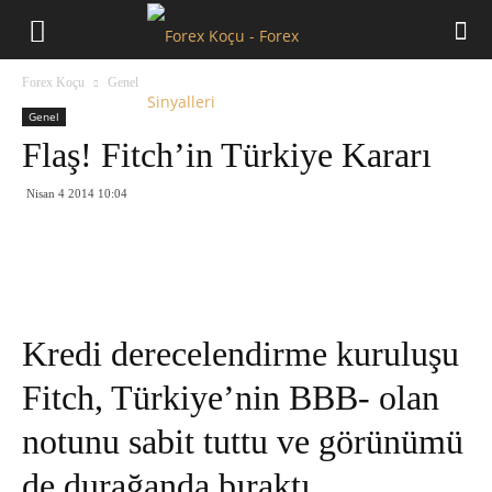
Forex
Forex Koçu
Genel
Koçu
Genel
Flaş! Fitch’in Türkiye Kararı
Nisan 4 2014 10:04
Kredi derecelendirme kuruluşu
Fitch, Türkiye’nin BBB- olan
notunu sabit tuttu ve görünümü
de durağanda bıraktı…