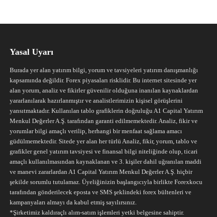
Yasal Uyarı
Burada yer alan yatırım bilgi, yorum ve tavsiyeleri yatırım danışmanlığı
kapsamında değildir. Forex piyasaları risklidir. Bu internet sitesinde yer
alan yorum, analiz ve fikirler güvenilir olduğuna inanılan kaynaklardan
yararlanılarak hazırlanmıştır ve analistlerimizin kişisel görüşlerini
yansıtmaktadır. Kullanılan tablo grafiklerin doğruluğu A1 Capital Yatırım
Menkul Değerler A.Ş. tarafından garanti edilmemektedir. Analiz, fikir ve
yorumlar bilgi amaçlı verilip, herhangi bir menfaat sağlama amacı
güdülmemektedir. Sitede yer alan her türlü Analiz, fikir, yorum, tablo ve
grafikler genel yatırım tavsiyesi ve finansal bilgi niteliğinde olup, ticari
amaçlı kullanılmasından kaynaklanan ve 3. kişiler dahil uğranılan maddi
ve manevi zararlardan A1 Capital Yatırım Menkul Değerler A.Ş. hiçbir
şekilde sorumlu tutulamaz. Üyeliğinizin başlangıcıyla birlikte Forexkocu
tarafından gönderilecek eposta ve SMS şeklindeki forex bültenleri ve
kampanyaları almayı da kabul etmiş sayılırsınız.
*Şirketimiz kaldıraçlı alım-satım işlemleri yetki belgesine sahiptir.