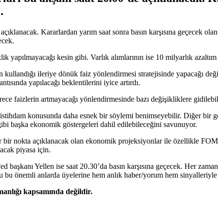
…
e açıklanacak. Kararlardan yarım saat sonra basın karşısına geçecek o
ecek.
lik yapılmayacağı kesin gibi. Varlık alımlarının ise 10 milyarlık azaltım
çin kullandığı ileriye dönük faiz yönlendirmesi stratejisinde yapacağı d
ntısında yapılacağı beklentilerini iyice artırdı.
ece faizlerin artmayacağı yönlendirmesinde bazı değişikliklere gidilebil
 istihdam konusunda daha esnek bir söylemi benimseyebilir. Diğer bir gö
gibi başka ekonomik göstergeleri dahil edilebileceğini savunuyor.
 bir nokta açıklanacak olan ekonomik projeksiyonlar ile özellikle FOMC
acak piyasa için.
. Fed başkanı Yellen ise saat 20.30’da basın karşısına geçecek. Her zam
Koçu bu önemli anlarda üyelerine hem anlık haber/yorum hem sinyalleriy
şmanlığı kapsamında değildir.