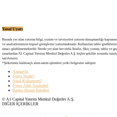
Yasal Uyarı
Burada yer alan yatırım bilgi, yorum ve tavsiyeleri yatırım danışmanlığı kapsamınd
ve analistlerimizin kişisel görüşlerini yansıtmaktadır. Kullanılan tablo grafikler
amacı güdülmemektedir. Sitede yer alan her türlü Analiz, fikir, yorum, tablo ve gr
zararlardan A1 Capital Yatırım Menkul Değerler A.Ş. hiçbir şekilde sorumlu tutu
sayılırsınız.
*Şirketimiz kaldıraçlı alım-satım işlemleri yetki belgesine sahiptir.
Anasayfa
Forex Nedir?
Nasıl Kullanırım?
Forex Altın Analizleri
Banka Hesap Bilgileri
© A1 Capital Yatırım Menkul Değerler A.Ş.
DİĞER İÇERİKLER