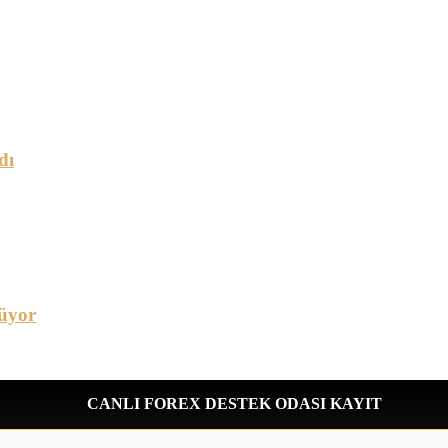
dı
üyor
CANLI FOREX DESTEK ODASI KAYIT