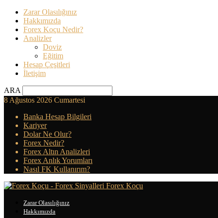
Zarar Olasılığınız
Hakkımızda
Forex Koçu Nedir?
Analizler
Doviz
Eğitim
Hesap Çeşitleri
İletişim
ARA
8 Ağustos 2026 Cumartesi
Banka Hesap Bilgileri
Kariyer
Dolar Ne Olur?
Forex Nedir?
Forex Altın Analizleri
Forex Anlık Yorumları
Nasıl FK Kullanırım?
Forex Koçu
Zarar Olasılığınız
Hakkımızda