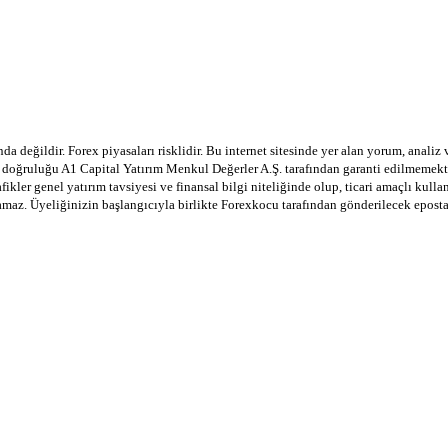
a değildir. Forex piyasaları risklidir. Bu internet sitesinde yer alan yorum, analiz
in doğruluğu A1 Capital Yatırım Menkul Değerler A.Ş. tarafından garanti edilmemekte
afikler genel yatırım tavsiyesi ve finansal bilgi niteliğinde olup, ticari amaçlı ku
lamaz. Üyeliğinizin başlangıcıyla birlikte Forexkocu tarafından gönderilecek epost