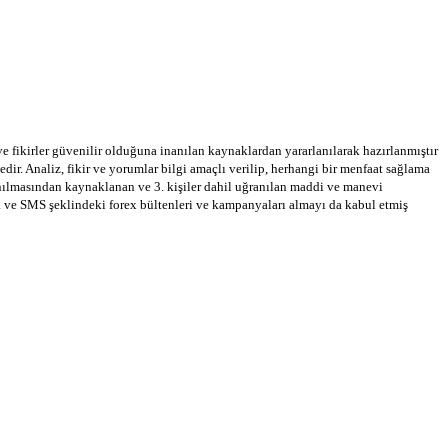
 ve fikirler güvenilir olduğuna inanılan kaynaklardan yararlanılarak hazırlanmıştır
dir. Analiz, fikir ve yorumlar bilgi amaçlı verilip, herhangi bir menfaat sağlama
llanılmasından kaynaklanan ve 3. kişiler dahil uğranılan maddi ve manevi
a ve SMS şeklindeki forex bültenleri ve kampanyaları almayı da kabul etmiş