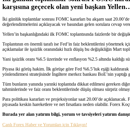
karşısına geçecek olan yeni başkan Yellen
İki günlük toplantılar sonrası FOMC kararları bu akşam saat 20.00’d
değerlendirmelerini açıklayacak ve basından gelen sorulara cevap ver
Yellen’in başkanlığındaki ilk FOMC toplantısında faizlerde bir değişik
Toplantının en önemli tarafı ise Fed’in faiz beklentilerini yönetmek i
açıklamalar ile işsizlik oranındaki hızlı düşüş bu değişikliğin Mart topla
Yani işsizlik oranı %6.5 üzerinde ve enflasyon %2.5 altında kaldığı sür
Piyasa iki görüş hakim. İlk görüşe göre Fed %6.5’luk eşiği kaldırarak
yönlendirmesi stratejisinde İngiltere merkez bankası BoE’nin yaptığı 
Tüm bunların yanında yarınki toplantıda dikkat edilmesi gereken diğer
tahminlerinde ve faiz oranı beklentilerinde düşüş olması sürpriz olmay
Para politikası kararları ve projeksiyonlar saat 20.00’de açıklanacak
piyasada keskin hareketlere ve net fırsatlara neden olabilir. Forex 
Burada yer alan yatırım bilgi, yorum ve tavsiyeleri yatırım danı
Canlı Forex Haber ve Yorumları için Tıklayın!