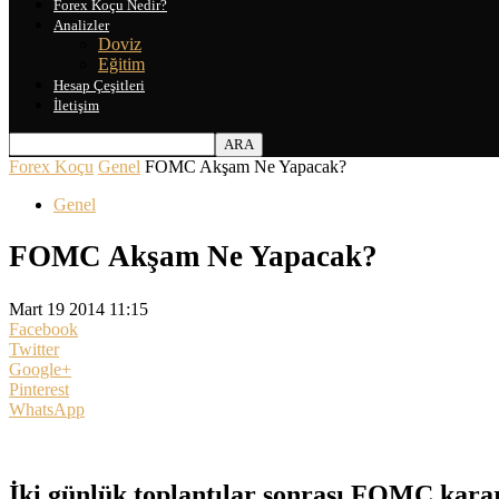
Forex Koçu Nedir?
Analizler
Doviz
Eğitim
Hesap Çeşitleri
İletişim
Forex Koçu
Genel
FOMC Akşam Ne Yapacak?
Genel
FOMC Akşam Ne Yapacak?
Mart 19 2014 11:15
Facebook
Twitter
Google+
Pinterest
WhatsApp
İki günlük toplantılar sonrası FOMC karar