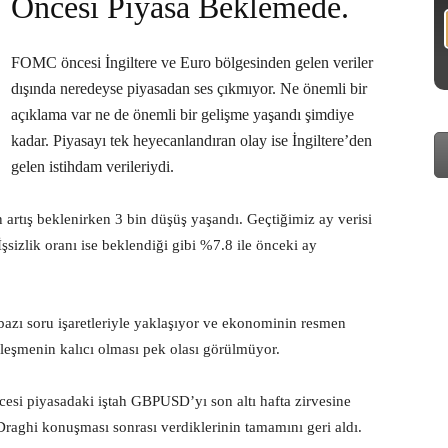
Öncesi Piyasa Beklemede.
FOMC öncesi İngiltere ve Euro bölgesinden gelen veriler
dışında neredeyse piyasadan ses çıkmıyor. Ne önemli bir
açıklama var ne de önemli bir gelişme yaşandı şimdiye
kadar. Piyasayı tek heyecanlandıran olay ise İngiltere’den
gelen istihdam verileriydi.
in artış beklenirken 3 bin düşüş yaşandı. Geçtiğimiz ay verisi
İşsizlik oranı ise beklendiği gibi %7.8 ile önceki ay
 bazı soru işaretleriyle yaklaşıyor ve ekonominin resmen
leşmenin kalıcı olması pek olası görülmüyor.
esi piyasadaki iştah GBPUSD’yı son altı hafta zirvesine
raghi konuşması sonrası verdiklerinin tamamını geri aldı.