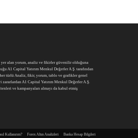
e yer alan yorum, analiz ve fikirler güvenilir olduğuna
ruluğu A1 Capital Yatırım Menkul Değerler A.Ş. tarafından
r türlü Analiz, fikir, yorum, tablo ve grafikler genel
vi zararlardan A1 Capital Yatırım Menkul Değerler A.Ş.
ltenleri ve kampanyaları almayı da kabul etmiş
sıl Kullanırım?
Forex Altın Analizleri
Banka Hesap Bilgileri