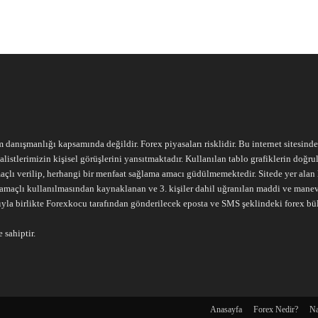
m danışmanlığı kapsamında değildir. Forex piyasaları risklidir. Bu internet sitesind
alistlerimizin kişisel görüşlerini yansıtmaktadır. Kullanılan tablo grafiklerin doğ
açlı verilip, herhangi bir menfaat sağlama amacı güdülmemektedir. Sitede yer alan he
ari amaçlı kullanılmasından kaynaklanan ve 3. kişiler dahil uğranılan maddi ve mane
ıyla birlikte Forexkocu tarafından gönderilecek eposta ve SMS şeklindeki forex bü
 sahiptir.
Anasayfa
Forex Nedir?
Na