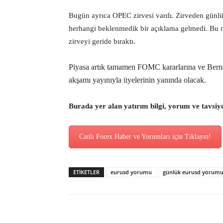
Bugün ayrıca OPEC zirvesi vardı. Zirveden günlük 
herhangi beklenmedik bir açıklama gelmedi. Bu 
zirveyi geride bıraktı.
Piyasa artık tamamen FOMC kararlarına ve Berna
akşamı yayınıyla üyelerinin yanında olacak.
Burada yer alan yatırım bilgi, yorum ve tavsiy
Canlı Forex Haber ve Yorumları için Tıklayın!
ETİKETLER
eurusd yorumu
günlük eurusd yorum