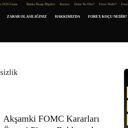
os 2026 Cuma
Banka Hesap Bilgileri
Kariyer
Dolar Ne Olur?
Forex Nedir?
Forex
Forex
ZARAR OLASILIĞINIZ
HAKKIMIZDA
FOREX KOÇU NEDIR?
Koçu
izlik
Akşamki FOMC Kararları