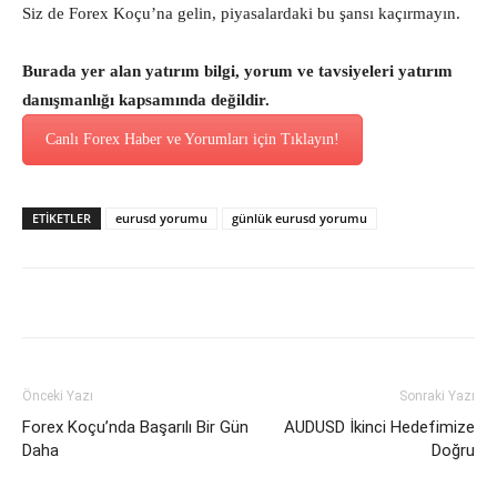
Siz de Forex Koçu’na gelin, piyasalardaki bu şansı kaçırmayın.
Burada yer alan yatırım bilgi, yorum ve tavsiyeleri yatırım
danışmanlığı kapsamında değildir.
Canlı Forex Haber ve Yorumları için Tıklayın!
ETİKETLER
eurusd yorumu
günlük eurusd yorumu
Önceki Yazı
Sonraki Yazı
Forex Koçu’nda Başarılı Bir Gün
AUDUSD İkinci Hedefimize
Daha
Doğru