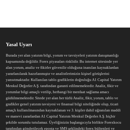
Yasal Uyarı
Burada yer alan yatırım bilgi, yorum ve tavsiyeleri yatırım danışmanlığı
kapsamında değildir. Forex piyasaları risklidir. Bu internet sitesinde yer
alan yorum, analiz ve fikirler güvenilir olduğuna inanılan kaynaklardan
yararlanılarak hazırlanmıştır ve analistlerimizin kişisel görüşlerini
yansıtmaktadır. Kullanılan tablo grafiklerin doğruluğu A1 Capital Yatırım
Menkul Değerler A.Ş. tarafından garanti edilmemektedir. Analiz, fikir ve
yorumlar bilgi amaçlı verilip, herhangi bir menfaat sağlama amacı
güdülmemektedir. Sitede yer alan her türlü Analiz, fikir, yorum, tablo ve
grafikler genel yatırım tavsiyesi ve finansal bilgi niteliğinde olup, ticari
amaçlı kullanılmasından kaynaklanan ve 3. kişiler dahil uğranılan maddi
ve manevi zararlardan A1 Capital Yatırım Menkul Değerler A.Ş. hiçbir
şekilde sorumlu tutulamaz. Üyeliğinizin başlangıcıyla birlikte Forexkocu
tarafından gönderilecek eposta ve SMS şeklindeki forex bültenleri ve