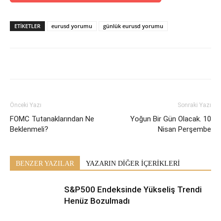
ETİKETLER
eurusd yorumu
günlük eurusd yorumu
Önceki Yazı
Sonraki Yazı
FOMC Tutanaklarından Ne
Yoğun Bir Gün Olacak. 10
Beklenmeli?
Nisan Perşembe
BENZER YAZILAR
YAZARIN DİĞER İÇERİKLERİ
S&P500 Endeksinde Yükseliş Trendi
Henüz Bozulmadı