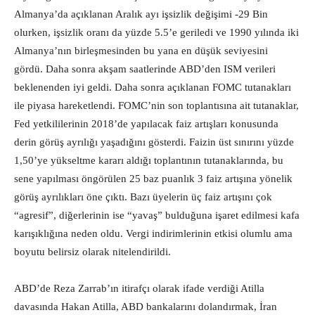
Almanya’da açıklanan Aralık ayı işsizlik değişimi -29 Bin
olurken, işsizlik oranı da yüzde 5.5’e geriledi ve 1990 yılında iki
Almanya’nın birleşmesinden bu yana en düşük seviyesini
gördü. Daha sonra akşam saatlerinde ABD’den ISM verileri
beklenenden iyi geldi. Daha sonra açıklanan FOMC tutanakları
ile piyasa hareketlendi. FOMC’nin son toplantısına ait tutanaklar,
Fed yetkililerinin 2018’de yapılacak faiz artışları konusunda
derin görüş ayrılığı yaşadığını gösterdi. Faizin üst sınırını yüzde
1,50’ye yükseltme kararı aldığı toplantının tutanaklarında, bu
sene yapılması öngörülen 25 baz puanlık 3 faiz artışına yönelik
görüş ayrılıkları öne çıktı. Bazı üyelerin üç faiz artışını çok
“agresif”, diğerlerinin ise “yavaş” bulduğuna işaret edilmesi kafa
karışıklığına neden oldu. Vergi indirimlerinin etkisi olumlu ama
boyutu belirsiz olarak nitelendirildi.
ABD’de Reza Zarrab’ın itirafçı olarak ifade verdiği Atilla
davasında Hakan Atilla, ABD bankalarını dolandırmak, İran