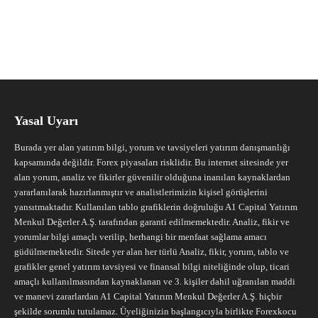
Yasal Uyarı
Burada yer alan yatırım bilgi, yorum ve tavsiyeleri yatırım danışmanlığı
kapsamında değildir. Forex piyasaları risklidir. Bu internet sitesinde yer
alan yorum, analiz ve fikirler güvenilir olduğuna inanılan kaynaklardan
yararlanılarak hazırlanmıştır ve analistlerimizin kişisel görüşlerini
yansıtmaktadır. Kullanılan tablo grafiklerin doğruluğu A1 Capital Yatırım
Menkul Değerler A.Ş. tarafından garanti edilmemektedir. Analiz, fikir ve
yorumlar bilgi amaçlı verilip, herhangi bir menfaat sağlama amacı
güdülmemektedir. Sitede yer alan her türlü Analiz, fikir, yorum, tablo ve
grafikler genel yatırım tavsiyesi ve finansal bilgi niteliğinde olup, ticari
amaçlı kullanılmasından kaynaklanan ve 3. kişiler dahil uğranılan maddi
ve manevi zararlardan A1 Capital Yatırım Menkul Değerler A.Ş. hiçbir
şekilde sorumlu tutulamaz. Üyeliğinizin başlangıcıyla birlikte Forexkocu