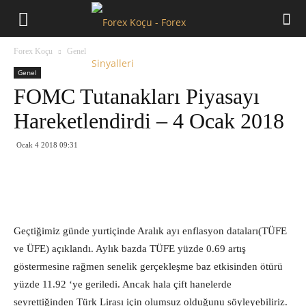
Forex
Forex Koçu
Genel
Koçu
Genel
FOMC Tutanakları Piyasayı
Hareketlendirdi – 4 Ocak 2018
Ocak 4 2018 09:31
Geçtiğimiz günde yurtiçinde Aralık ayı enflasyon dataları(TÜFE
ve ÜFE) açıklandı. Aylık bazda TÜFE yüzde 0.69 artış
göstermesine rağmen senelik gerçekleşme baz etkisinden ötürü
yüzde 11.92 ‘ye geriledi. Ancak hala çift hanelerde
seyrettiğinden Türk Lirası için olumsuz olduğunu söyleyebiliriz.