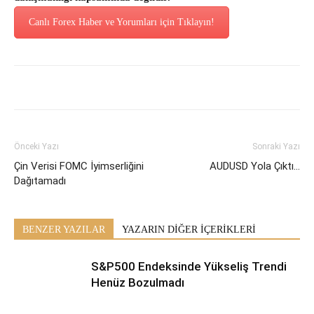
Canlı Forex Haber ve Yorumları için Tıklayın!
Önceki Yazı
Sonraki Yazı
Çin Verisi FOMC İyimserliğini
AUDUSD Yola Çıktı…
Dağıtamadı
BENZER YAZILAR
YAZARIN DİĞER İÇERİKLERİ
S&P500 Endeksinde Yükseliş Trendi
Henüz Bozulmadı