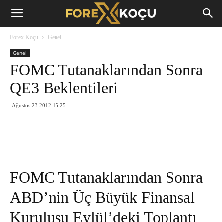
Forex
Forex Koçu
Genel
Koçu
Genel
FOMC Tutanaklarından Sonra
QE3 Beklentileri
Ağustos 23 2012 15:25
FOMC Tutanaklarından Sonra
ABD’nin Üç Büyük Finansal
Kuruluşu Eylül’deki Toplantı