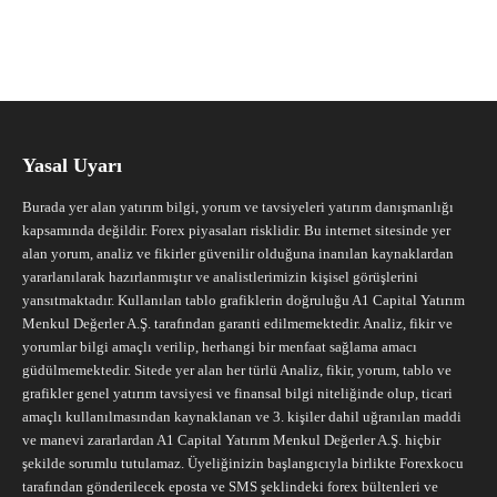
Yasal Uyarı
Burada yer alan yatırım bilgi, yorum ve tavsiyeleri yatırım danışmanlığı
kapsamında değildir. Forex piyasaları risklidir. Bu internet sitesinde yer
alan yorum, analiz ve fikirler güvenilir olduğuna inanılan kaynaklardan
yararlanılarak hazırlanmıştır ve analistlerimizin kişisel görüşlerini
yansıtmaktadır. Kullanılan tablo grafiklerin doğruluğu A1 Capital Yatırım
Menkul Değerler A.Ş. tarafından garanti edilmemektedir. Analiz, fikir ve
yorumlar bilgi amaçlı verilip, herhangi bir menfaat sağlama amacı
güdülmemektedir. Sitede yer alan her türlü Analiz, fikir, yorum, tablo ve
grafikler genel yatırım tavsiyesi ve finansal bilgi niteliğinde olup, ticari
amaçlı kullanılmasından kaynaklanan ve 3. kişiler dahil uğranılan maddi
ve manevi zararlardan A1 Capital Yatırım Menkul Değerler A.Ş. hiçbir
şekilde sorumlu tutulamaz. Üyeliğinizin başlangıcıyla birlikte Forexkocu
tarafından gönderilecek eposta ve SMS şeklindeki forex bültenleri ve