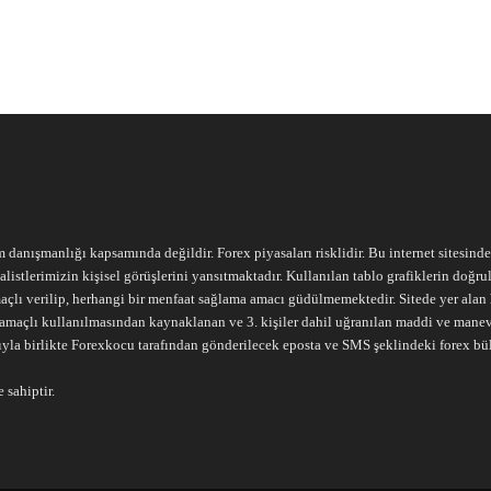
m danışmanlığı kapsamında değildir. Forex piyasaları risklidir. Bu internet sitesind
alistlerimizin kişisel görüşlerini yansıtmaktadır. Kullanılan tablo grafiklerin doğ
açlı verilip, herhangi bir menfaat sağlama amacı güdülmemektedir. Sitede yer alan he
ari amaçlı kullanılmasından kaynaklanan ve 3. kişiler dahil uğranılan maddi ve mane
ıyla birlikte Forexkocu tarafından gönderilecek eposta ve SMS şeklindeki forex bü
 sahiptir.