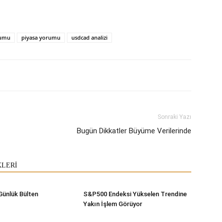
rumu
piyasa yorumu
usdcad analizi
Sonraki Yazı
Bugün Dikkatler Büyüme Verilerinde
KLERİ
Günlük Bülten
S&P500 Endeksi Yükselen Trendine
Yakın İşlem Görüyor