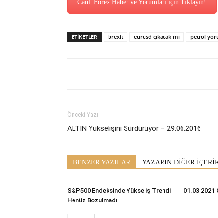
Canlı Forex Haber ve Yorumları için Tıklayın!
ETİKETLER
brexit
eurusd çıkacak mı
petrol yo
Önceki Yazı
ALTIN Yükselişini Sürdürüyor – 29.06.2016
BENZER YAZILAR
YAZARIN DİĞER İÇERİ
S&P500 Endeksinde Yükseliş Trendi
01.03.2021 
Henüz Bozulmadı