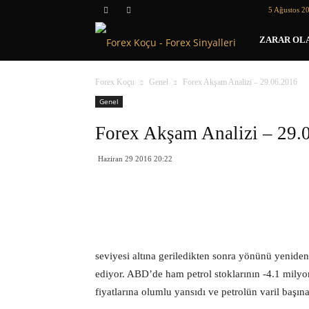
5 Ağustos 2
Forex
ZARAR OLA
Koçu
Forex Koçu
Genel
Forex Akşam Analizi – 29.06.2016
Genel
Forex Akşam Analizi – 29.
Haziran 29 2016 20:22
seviyesi altına geriledikten sonra yönünü yenid
ediyor. ABD’de ham petrol stoklarının -4.1 milyon
fiyatlarına olumlu yansıdı ve petrolün varil başı