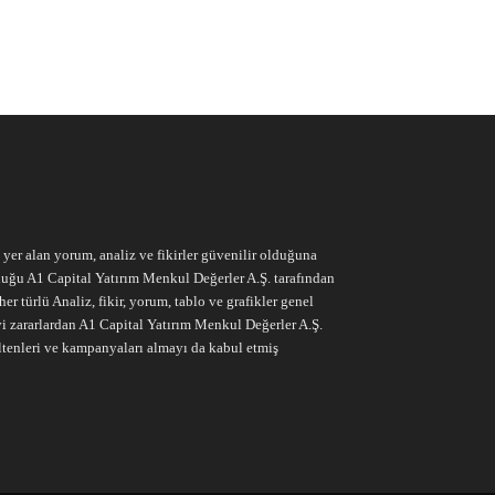
e yer alan yorum, analiz ve fikirler güvenilir olduğuna
ruluğu A1 Capital Yatırım Menkul Değerler A.Ş. tarafından
r türlü Analiz, fikir, yorum, tablo ve grafikler genel
vi zararlardan A1 Capital Yatırım Menkul Değerler A.Ş.
ltenleri ve kampanyaları almayı da kabul etmiş