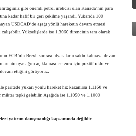
irttiğimiz gibi önemli petrol üreticisi olan Kanada’nın para
na kadar hafif bir geri çekilme yaşandı. Yukarıda 100
ıramayan USDCAD’de aşağı yönlü hareketin devam etmesi
çalışabilir. Yükselişlerde ise 1.3060 direncinin tam olarak
ının ECB’nin Brexit sonrası piyasaların sakin kalmaya devam
mları atmayacağını açıklaması ise euro için pozitif oldu ve
evam ettiğini görüyoruz.
le paritede yukarı yönlü hareket hız kazanırsa 1.1160 ve
r miktar tepki gelebilir. Aşağıda ise 1.1050 ve 1.1000
eleri yatırım danışmanlığı kapsamında değildir.