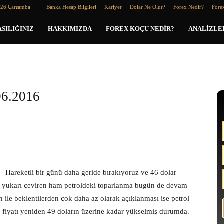
026 Çarşamba
Banka Hesap Bilgileri
Kariyer
Dolar Ne Olur?
Forex Nedir?
Forex
SILIĞINIZ
HAKKIMIZDA
FOREX KOÇU NEDIR?
ANALIZLE
06.2016
Hareketli bir günü daha geride bırakıyoruz ve 46 dolar
en yukarı çeviren ham petroldeki toparlanma bugün de devam
 ile beklentilerden çok daha az olarak açıklanması ise petrol
na fiyatı yeniden 49 doların üzerine kadar yükselmiş durumda.