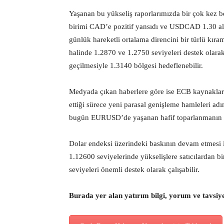
Yaşanan bu yükseliş raporlarımızda bir çok kez bel
birimi CAD’e pozitif yansıdı ve USDCAD 1.30 altı
günlük hareketli ortalama direncini bir türlü k
halinde 1.2870 ve 1.2750 seviyeleri destek olarak 
geçilmesiyle 1.3140 bölgesi hedeflenebilir.
Medyada çıkan haberlere göre ise ECB kaynaklar
ettiği sürece yeni parasal genişleme hamleleri adı
bugün EURUSD’de yaşanan hafif toparlanmanın d
Dolar endeksi üzerindeki baskının devam etmesi i
1.12600 seviyelerinde yükselişlere satıcılardan bi
seviyeleri önemli destek olarak çalışabilir.
Burada yer alan yatırım bilgi, yorum ve tavsiy