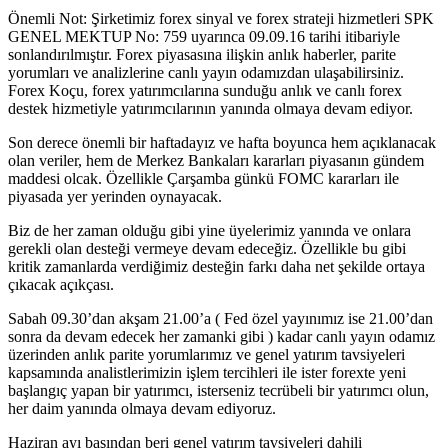
Önemli Not: Şirketimiz forex sinyal ve forex strateji hizmetleri SPK
GENEL MEKTUP No: 759 uyarınca 09.09.16 tarihi itibariyle
sonlandırılmıştır. Forex piyasasına ilişkin anlık haberler, parite
yorumları ve analizlerine canlı yayın odamızdan ulaşabilirsiniz.
Forex Koçu, forex yatırımcılarına sunduğu anlık ve canlı forex
destek hizmetiyle yatırımcılarının yanında olmaya devam ediyor.
Son derece önemli bir haftadayız ve hafta boyunca hem açıklanacak
olan veriler, hem de Merkez Bankaları kararları piyasanın gündem
maddesi olcak. Özellikle Çarşamba günkü FOMC kararları ile
piyasada yer yerinden oynayacak.
Biz de her zaman olduğu gibi yine üyelerimiz yanında ve onlara
gerekli olan desteği vermeye devam edeceğiz. Özellikle bu gibi
kritik zamanlarda verdiğimiz desteğin farkı daha net şekilde ortaya
çıkacak açıkçası.
Sabah 09.30’dan akşam 21.00’a ( Fed özel yayınımız ise 21.00’dan
sonra da devam edecek her zamanki gibi ) kadar canlı yayın odamız
üzerinden anlık parite yorumlarımız ve genel yatırım tavsiyeleri
kapsamında analistlerimizin işlem tercihleri ile ister forexte yeni
başlangıç yapan bir yatırımcı, isterseniz tecrübeli bir yatırımcı olun,
her daim yanında olmaya devam ediyoruz.
Haziran ayı başından beri genel yatırım tavsiyeleri dahili