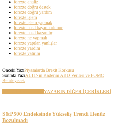
forexte analiz
forexte doğru destek
forexte doğru yardım
forexte işlem
forexte işlem yapmak
forexte nasıl başarılı olunur
forexte nasıl kazanılır
forexte ne yapmalı
forexte yapılan yanlışlar
forexte yardım
forexte yatırım
Önceki Yazı
Piyasalarda Brexit Korkusu
Sonraki Yazı
ALTINın Kaderini ABD Verileri ve FOMC
Belirleyecek
BENZER YAZILAR
YAZARIN DİĞER İÇERİKLERİ
S&P500 Endeksinde Yükseliş Trendi Henüz
Bozulmadı