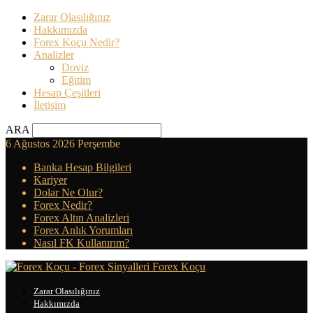
Zarar Olasılığınız
Hakkımızda
Forex Koçu Nedir?
Analizler
Doviz
Eğitim
Hesap Çeşitleri
İletişim
ARA
6 Ağustos 2026 Perşembe
Banka Hesap Bilgileri
Kariyer
Dolar Ne Olur?
Forex Nedir?
Forex Altın Analizleri
Forex Anlık Yorumları
Nasıl FK Kullanırım?
Forex Koçu
Zarar Olasılığınız
Hakkımızda