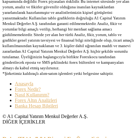
kapsamında değildir. Forex piyasaları risklidir. Bu internet sitesinde yer alan
yorum, analiz ve fikirler güvenilir olduğuna inanılan kaynaklardan
yararlanılarak hazırlanmıştır ve analistlerimizin kişisel görüşlerini
yansıtmaktadır. Kullanılan tablo grafiklerin doğruluğu A1 Capital Yatırım
Menkul Değerler A.Ş. tarafından garanti edilmemektedir. Analiz, fikir ve
yorumlar bilgi amaçlı verilip, herhangi bir menfaat sağlama amacı
güdülmemektedir. Sitede yer alan her türlü Analiz, fikir, yorum, tablo ve
grafikler genel yatırım tavsiyesi ve finansal bilgi niteliğinde olup, ticari amaçlı
kullanılmasından kaynaklanan ve 3. kişiler dahil uğranılan maddi ve manevi
zararlardan A1 Capital Yatırım Menkul Değerler A.Ş. hiçbir şekilde sorumlu
tutulamaz. Üyeliğinizin başlangıcıyla birlikte Forexkocu tarafından
gönderilecek eposta ve SMS şeklindeki forex bültenleri ve kampanyaları
almayı da kabul etmiş sayılırsınız.
*Şirketimiz kaldıraçlı alım-satım işlemleri yetki belgesine sahiptir.
Anasayfa
Forex Nedir?
Nasıl Kullanırım?
Forex Altın Analizleri
Banka Hesap Bilgileri
© A1 Capital Yatırım Menkul Değerler A.Ş.
DİĞER İÇERİKLER