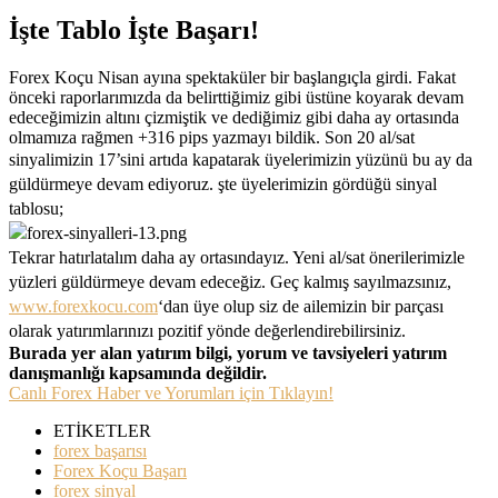
İşte Tablo İşte Başarı!
Forex Koçu Nisan ayına spektaküler bir başlangıçla girdi. Fakat
önceki raporlarımızda da belirttiğimiz gibi üstüne koyarak devam
edeceğimizin altını çizmiştik ve dediğimiz gibi daha ay ortasında
olmamıza rağmen +316 pips yazmayı bildik. Son 20 al/sat
sinyalimizin 17’sini artıda kapat
arak üyelerimizin yüzünü bu ay da
güldürmeye devam ediyoruz.
şte üyelerimizin gördüğü sinyal
tablosu;
T
ekrar hatırlatalım daha ay ortasındayız. Yeni al/sat önerilerimizle
yüzleri güldürmeye devam edeceğiz. Geç kalmış sayılmazsınız,
www.forexkocu.com
‘dan üye olup siz de ailemizin bir parçası
olarak yatırımlarınızı pozitif yönde değerlendirebilirsiniz.
Burada yer alan yatırım bilgi, yorum ve tavsiyeleri yatırım
danışmanlığı kapsamında değildir.
Canlı Forex Haber ve Yorumları için Tıklayın!
ETİKETLER
forex başarısı
Forex Koçu Başarı
forex sinyal