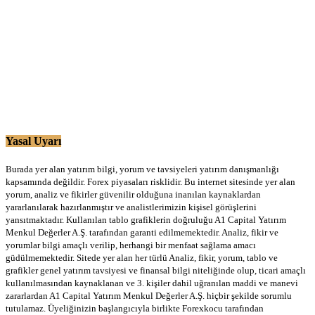
Yasal Uyarı
Burada yer alan yatırım bilgi, yorum ve tavsiyeleri yatırım danışmanlığı
kapsamında değildir. Forex piyasaları risklidir. Bu internet sitesinde yer alan
yorum, analiz ve fikirler güvenilir olduğuna inanılan kaynaklardan
yararlanılarak hazırlanmıştır ve analistlerimizin kişisel görüşlerini
yansıtmaktadır. Kullanılan tablo grafiklerin doğruluğu A1 Capital Yatırım
Menkul Değerler A.Ş. tarafından garanti edilmemektedir. Analiz, fikir ve
yorumlar bilgi amaçlı verilip, herhangi bir menfaat sağlama amacı
güdülmemektedir. Sitede yer alan her türlü Analiz, fikir, yorum, tablo ve
grafikler genel yatırım tavsiyesi ve finansal bilgi niteliğinde olup, ticari amaçlı
kullanılmasından kaynaklanan ve 3. kişiler dahil uğranılan maddi ve manevi
zararlardan A1 Capital Yatırım Menkul Değerler A.Ş. hiçbir şekilde sorumlu
tutulamaz. Üyeliğinizin başlangıcıyla birlikte Forexkocu tarafından