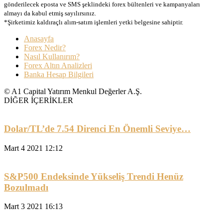
gönderilecek eposta ve SMS şeklindeki forex bültenleri ve kampanyaları
almayı da kabul etmiş sayılırsınız.
*Şirketimiz kaldıraçlı alım-satım işlemleri yetki belgesine sahiptir.
Anasayfa
Forex Nedir?
Nasıl Kullanırım?
Forex Altın Analizleri
Banka Hesap Bilgileri
© A1 Capital Yatırım Menkul Değerler A.Ş.
DİĞER İÇERİKLER
Dolar/TL’de 7.54 Direnci En Önemli Seviye…
Mart 4 2021 12:12
S&P500 Endeksinde Yükseliş Trendi Henüz
Bozulmadı
Mart 3 2021 16:13