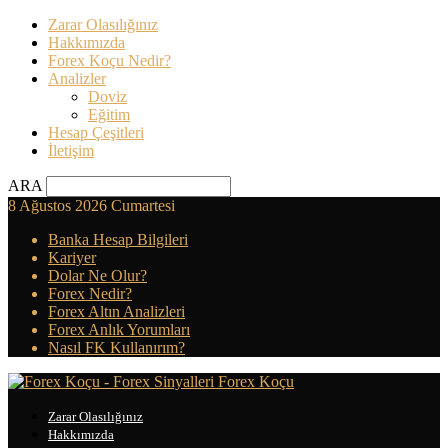
Zarar Olasılığınız
Hakkımızda
Forex Koçu Nedir?
Analizler
Doviz
Eğitim
Hesap Çeşitleri
İletişim
ARA
8 Ağustos 2026 Cumartesi
Banka Hesap Bilgileri
Kariyer
Dolar Ne Olur?
Forex Nedir?
Forex Altın Analizleri
Forex Anlık Yorumları
Nasıl FK Kullanırım?
Forex Koçu
Zarar Olasılığınız
Hakkımızda