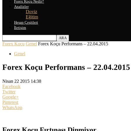
Forex Koçu Nedir?
Analizler
Doviz
Eğitim
Hesap Çeşitleri
İletişim
Forex Koçu
Genel
Forex Koçu Performans – 22.04.2015
Genel
Forex Koçu Performans – 22.04.2015
Nisan 22 2015 14:38
Facebook
Twitter
Google+
Pinterest
WhatsApp
Forex Koçu Fırtınası Dinmiyor