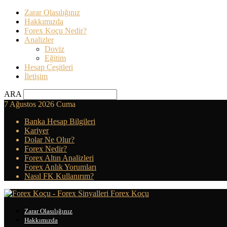
Zarar Olasılığınız
Hakkımızda
Forex Koçu Nedir?
Analizler
Doviz
Eğitim
Hesap Çeşitleri
İletişim
ARA
7 Ağustos 2026 Cuma
Banka Hesap Bilgileri
Kariyer
Dolar Ne Olur?
Forex Nedir?
Forex Altın Analizleri
Forex Anlık Yorumları
Nasıl FK Kullanırım?
Forex Koçu
Zarar Olasılığınız
Hakkımızda