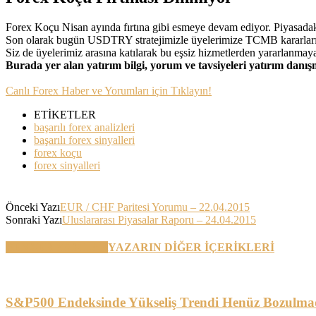
Forex Koçu Nisan ayında fırtına gibi esmeye devam ediyor. Piyasadaki
Son olarak bugün USDTRY stratejimizle üyelerimize TCMB kararları so
Siz de üyelerimiz arasına katılarak bu eşsiz hizmetlerden yararlan
Burada yer alan yatırım bilgi, yorum ve tavsiyeleri yatırım danı
Canlı Forex Haber ve Yorumları için Tıklayın!
ETİKETLER
başarılı forex analizleri
başarılı forex sinyalleri
forex koçu
forex sinyalleri
Önceki Yazı
EUR / CHF Paritesi Yorumu – 22.04.2015
Sonraki Yazı
Uluslararası Piyasalar Raporu – 24.04.2015
BENZER YAZILAR
YAZARIN DİĞER İÇERİKLERİ
S&P500 Endeksinde Yükseliş Trendi Henüz Bozulma