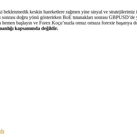
 beklenmedik keskin hareketlere rağmen yine sinyal ve stratejilerimiz i
nrası doğru yönü gösterirken BoE tutanakları sonrası GBPUSD’de yaşan
maya hemen başlayın ve Forex Koçu’nuzla omuz omuza forexte başarıya d
şmanlığı kapsamında değildir.
dı