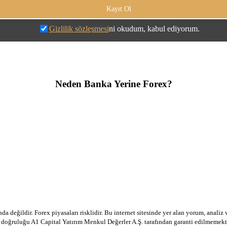
Gizlilik sözleşmesi
ni okudum, kabul ediyorum.
Neden Banka Yerine Forex?
a değildir. Forex piyasaları risklidir. Bu internet sitesinde yer alan yorum, analiz
in doğruluğu A1 Capital Yatırım Menkul Değerler A.Ş. tarafından garanti edilmemekte