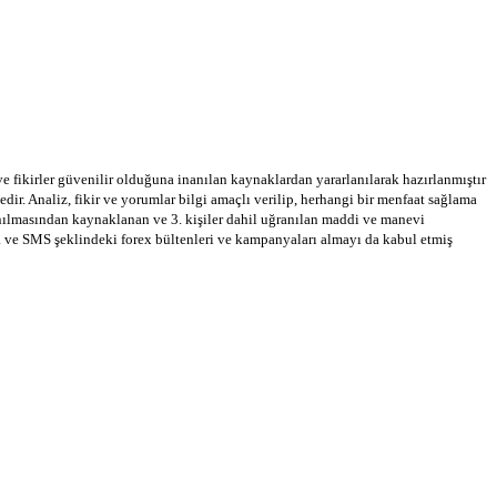
 ve fikirler güvenilir olduğuna inanılan kaynaklardan yararlanılarak hazırlanmıştır
dir. Analiz, fikir ve yorumlar bilgi amaçlı verilip, herhangi bir menfaat sağlama
llanılmasından kaynaklanan ve 3. kişiler dahil uğranılan maddi ve manevi
a ve SMS şeklindeki forex bültenleri ve kampanyaları almayı da kabul etmiş