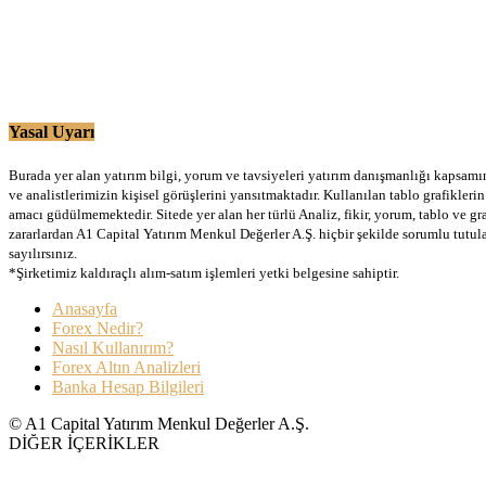
Yasal Uyarı
Burada yer alan yatırım bilgi, yorum ve tavsiyeleri yatırım danışmanlığı kapsamınd
ve analistlerimizin kişisel görüşlerini yansıtmaktadır. Kullanılan tablo grafikler
amacı güdülmemektedir. Sitede yer alan her türlü Analiz, fikir, yorum, tablo ve gr
zararlardan A1 Capital Yatırım Menkul Değerler A.Ş. hiçbir şekilde sorumlu tutu
sayılırsınız.
*Şirketimiz kaldıraçlı alım-satım işlemleri yetki belgesine sahiptir.
Anasayfa
Forex Nedir?
Nasıl Kullanırım?
Forex Altın Analizleri
Banka Hesap Bilgileri
© A1 Capital Yatırım Menkul Değerler A.Ş.
DİĞER İÇERİKLER