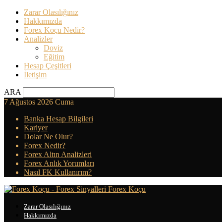
Zarar Olasılığınız
Hakkımızda
Forex Koçu Nedir?
Analizler
Doviz
Eğitim
Hesap Çeşitleri
İletişim
ARA
7 Ağustos 2026 Cuma
Banka Hesap Bilgileri
Kariyer
Dolar Ne Olur?
Forex Nedir?
Forex Altın Analizleri
Forex Anlık Yorumları
Nasıl FK Kullanırım?
Forex Koçu
Zarar Olasılığınız
Hakkımızda