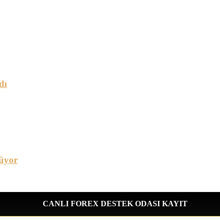
dı
üyor
CANLI FOREX DESTEK ODASI KAYIT