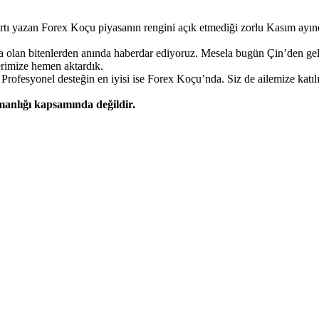
artı yazan Forex Koçu piyasanın rengini açık etmediği zorlu Kasım ayınd
ada olan bitenlerden anında haberdar ediyoruz. Mesela bugün Çin’den gelen
erimize hemen aktardık.
rofesyonel desteğin en iyisi ise Forex Koçu’nda. Siz de ailemize katıl
şmanlığı kapsamında değildir.