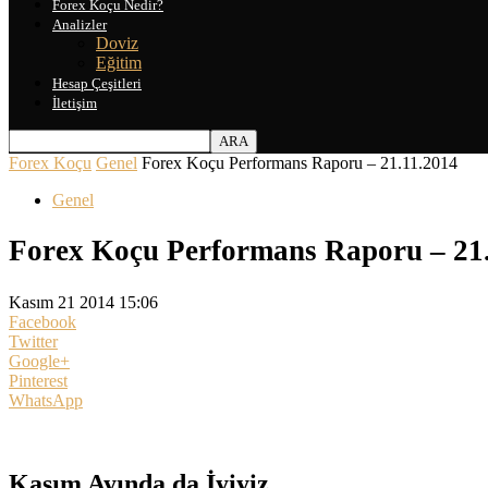
Forex Koçu Nedir?
Analizler
Doviz
Eğitim
Hesap Çeşitleri
İletişim
Forex Koçu
Genel
Forex Koçu Performans Raporu – 21.11.2014
Genel
Forex Koçu Performans Raporu – 21
Kasım 21 2014 15:06
Facebook
Twitter
Google+
Pinterest
WhatsApp
Kasım Ayında da İyiyiz