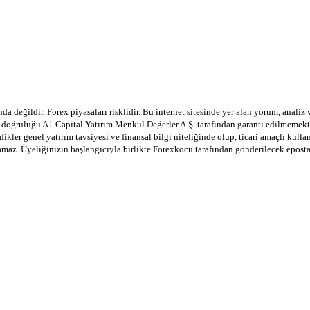
a değildir. Forex piyasaları risklidir. Bu internet sitesinde yer alan yorum, analiz
in doğruluğu A1 Capital Yatırım Menkul Değerler A.Ş. tarafından garanti edilmemekte
afikler genel yatırım tavsiyesi ve finansal bilgi niteliğinde olup, ticari amaçlı ku
lamaz. Üyeliğinizin başlangıcıyla birlikte Forexkocu tarafından gönderilecek epost