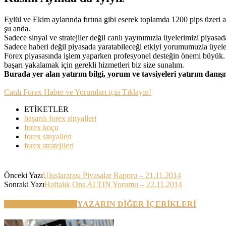
Eylül ve Ekim aylarında fırtına gibi eserek toplamda 1200 pips üzeri 
şu anda.
Sadece sinyal ve stratejiler değil canlı yayınımızla üyelerimizi piyas
Sadece haberi değil piyasada yaratabileceği etkiyi yorumumuzla üyel
Forex piyasasında işlem yaparken profesyonel desteğin önemi büyük. P
başarı yakalamak için gerekli hizmetleri biz size sunalım.
Burada yer alan yatırım bilgi, yorum ve tavsiyeleri yatırım danı
Canlı Forex Haber ve Yorumları için Tıklayın!
ETİKETLER
başarılı forex sinyalleri
forex koçu
forex sinyalleri
forex stratejileri
Önceki Yazı
Uluslararası Piyasalar Raporu – 21.11.2014
Sonraki Yazı
Haftalık Ons ALTIN Yorumu – 22.11.2014
BENZER YAZILAR
YAZARIN DİĞER İÇERİKLERİ