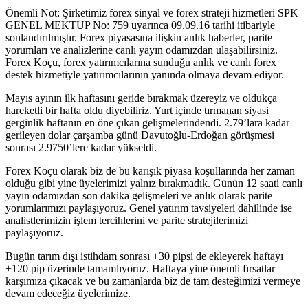
Önemli Not: Şirketimiz forex sinyal ve forex strateji hizmetleri SPK
GENEL MEKTUP No: 759 uyarınca 09.09.16 tarihi itibariyle
sonlandırılmıştır. Forex piyasasına ilişkin anlık haberler, parite
yorumları ve analizlerine canlı yayın odamızdan ulaşabilirsiniz.
Forex Koçu, forex yatırımcılarına sunduğu anlık ve canlı forex
destek hizmetiyle yatırımcılarının yanında olmaya devam ediyor.
Mayıs ayının ilk haftasını geride bırakmak üzereyiz ve oldukça
hareketli bir hafta oldu diyebiliriz. Yurt içinde tırmanan siyasi
gerginlik haftanın en öne çıkan gelişmelerindendi. 2.79’lara kadar
gerileyen dolar çarşamba günü Davutoğlu-Erdoğan görüşmesi
sonrası 2.9750’lere kadar yükseldi.
Forex Koçu olarak biz de bu karışık piyasa koşullarında her zaman
olduğu gibi yine üyelerimizi yalnız bırakmadık. Günün 12 saati canlı
yayın odamızdan son dakika gelişmeleri ve anlık olarak parite
yorumlarımızı paylaşıyoruz. Genel yatırım tavsiyeleri dahilinde ise
analistlerimizin işlem tercihlerini ve parite stratejilerimizi
paylaşıyoruz.
Bugün tarım dışı istihdam sonrası +30 pipsi de ekleyerek haftayı
+120 pip üzerinde tamamlıyoruz. Haftaya yine önemli fırsatlar
karşımıza çıkacak ve bu zamanlarda biz de tam desteğimizi vermeye
devam edeceğiz üyelerimize.