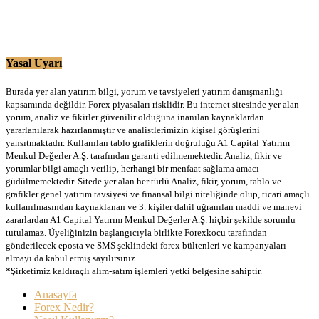
Yasal Uyarı
Burada yer alan yatırım bilgi, yorum ve tavsiyeleri yatırım danışmanlığı
kapsamında değildir. Forex piyasaları risklidir. Bu internet sitesinde yer alan
yorum, analiz ve fikirler güvenilir olduğuna inanılan kaynaklardan
yararlanılarak hazırlanmıştır ve analistlerimizin kişisel görüşlerini
yansıtmaktadır. Kullanılan tablo grafiklerin doğruluğu A1 Capital Yatırım
Menkul Değerler A.Ş. tarafından garanti edilmemektedir. Analiz, fikir ve
yorumlar bilgi amaçlı verilip, herhangi bir menfaat sağlama amacı
güdülmemektedir. Sitede yer alan her türlü Analiz, fikir, yorum, tablo ve
grafikler genel yatırım tavsiyesi ve finansal bilgi niteliğinde olup, ticari amaçlı
kullanılmasından kaynaklanan ve 3. kişiler dahil uğranılan maddi ve manevi
zararlardan A1 Capital Yatırım Menkul Değerler A.Ş. hiçbir şekilde sorumlu
tutulamaz. Üyeliğinizin başlangıcıyla birlikte Forexkocu tarafından
gönderilecek eposta ve SMS şeklindeki forex bültenleri ve kampanyaları
almayı da kabul etmiş sayılırsınız.
*Şirketimiz kaldıraçlı alım-satım işlemleri yetki belgesine sahiptir.
Anasayfa
Forex Nedir?