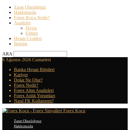
Zarar Olasılığınız
Hakkımızda
Forex Koçu Nedir?
Analizler
Doviz
Eğitim
Hesap Çeşitleri
İletişim
ARA
8 Ağustos 2026 Cumartesi
Banka Hesap Bilgileri
Kariyer
Dolar Ne Olur?
Forex Nedir?
Forex Altın Analizleri
Forex Anlık Yorumları
Nasıl FK Kullanırım?
Forex Koçu
Zarar Olasılığınız
Hakkımızda