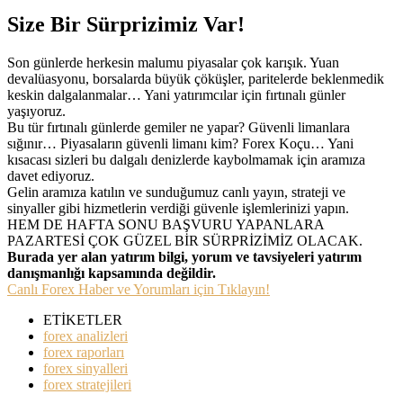
Size Bir Sürprizimiz Var!
Son günlerde herkesin malumu piyasalar çok karışık. Yuan
devalüasyonu, borsalarda büyük çöküşler, paritelerde beklenmedik
keskin dalgalanmalar… Yani yatırımcılar için fırtınalı günler
yaşıyoruz.
Bu tür fırtınalı günlerde gemiler ne yapar? Güvenli limanlara
sığınır… Piyasaların güvenli limanı kim? Forex Koçu… Yani
kısacası sizleri bu dalgalı denizlerde kaybolmamak için aramıza
davet ediyoruz.
Gelin aramıza katılın ve sunduğumuz canlı yayın, strateji ve
sinyaller gibi hizmetlerin verdiği güvenle işlemlerinizi yapın.
HEM DE HAFTA SONU BAŞVURU YAPANLARA
PAZARTESİ ÇOK GÜZEL BİR SÜRPRİZİMİZ OLACAK.
Burada yer alan yatırım bilgi, yorum ve tavsiyeleri yatırım
danışmanlığı kapsamında değildir.
Canlı Forex Haber ve Yorumları için Tıklayın!
ETİKETLER
forex analizleri
forex raporları
forex sinyalleri
forex stratejileri