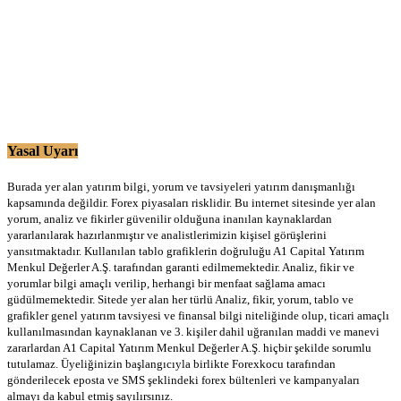
Yasal Uyarı
Burada yer alan yatırım bilgi, yorum ve tavsiyeleri yatırım danışmanlığı
kapsamında değildir. Forex piyasaları risklidir. Bu internet sitesinde yer alan
yorum, analiz ve fikirler güvenilir olduğuna inanılan kaynaklardan
yararlanılarak hazırlanmıştır ve analistlerimizin kişisel görüşlerini
yansıtmaktadır. Kullanılan tablo grafiklerin doğruluğu A1 Capital Yatırım
Menkul Değerler A.Ş. tarafından garanti edilmemektedir. Analiz, fikir ve
yorumlar bilgi amaçlı verilip, herhangi bir menfaat sağlama amacı
güdülmemektedir. Sitede yer alan her türlü Analiz, fikir, yorum, tablo ve
grafikler genel yatırım tavsiyesi ve finansal bilgi niteliğinde olup, ticari amaçlı
kullanılmasından kaynaklanan ve 3. kişiler dahil uğranılan maddi ve manevi
zararlardan A1 Capital Yatırım Menkul Değerler A.Ş. hiçbir şekilde sorumlu
tutulamaz. Üyeliğinizin başlangıcıyla birlikte Forexkocu tarafından
gönderilecek eposta ve SMS şeklindeki forex bültenleri ve kampanyaları
almayı da kabul etmiş sayılırsınız.