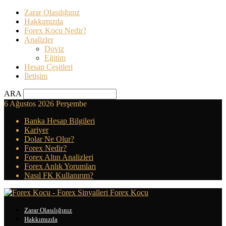
Zarar Olasılığınız
Hakkımızda
Forex Koçu Nedir?
Analizler
Doviz
Eğitim
Hesap Çeşitleri
İletişim
ARA
6 Ağustos 2026 Perşembe
Banka Hesap Bilgileri
Kariyer
Dolar Ne Olur?
Forex Nedir?
Forex Altın Analizleri
Forex Anlık Yorumları
Nasıl FK Kullanırım?
Forex Koçu
Zarar Olasılığınız
Hakkımızda