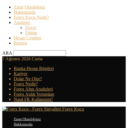
Zarar Olasılığınız
Hakkımızda
Forex Koçu Nedir?
Analizler
Doviz
Eğitim
Hesap Çeşitleri
İletişim
ARA
7 Ağustos 2026 Cuma
Banka Hesap Bilgileri
Kariyer
Dolar Ne Olur?
Forex Nedir?
Forex Altın Analizleri
Forex Anlık Yorumları
Nasıl FK Kullanırım?
Forex Koçu
Zarar Olasılığınız
Hakkımızda