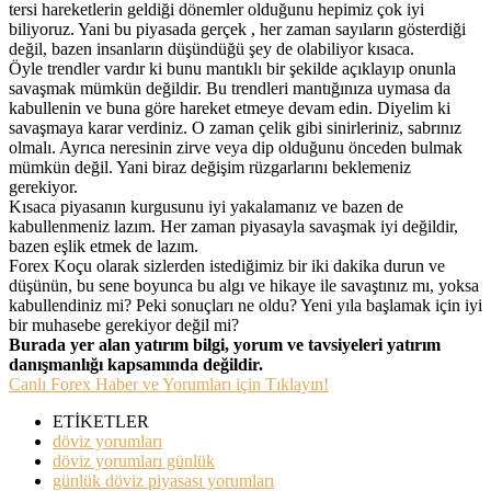
tersi hareketlerin geldiği dönemler olduğunu hepimiz çok iyi
biliyoruz. Yani bu piyasada gerçek , her zaman sayıların gösterdiği
değil, bazen insanların düşündüğü şey de olabiliyor kısaca.
Öyle trendler vardır ki bunu mantıklı bir şekilde açıklayıp onunla
savaşmak mümkün değildir. Bu trendleri mantığınıza uymasa da
kabullenin ve buna göre hareket etmeye devam edin. Diyelim ki
savaşmaya karar verdiniz. O zaman çelik gibi sinirleriniz, sabrınız
olmalı. Ayrıca neresinin zirve veya dip olduğunu önceden bulmak
mümkün değil. Yani biraz değişim rüzgarlarını beklemeniz
gerekiyor.
Kısaca piyasanın kurgusunu iyi yakalamanız ve bazen de
kabullenmeniz lazım. Her zaman piyasayla savaşmak iyi değildir,
bazen eşlik etmek de lazım.
Forex Koçu olarak sizlerden istediğimiz bir iki dakika durun ve
düşünün, bu sene boyunca bu algı ve hikaye ile savaştınız mı, yoksa
kabullendiniz mi? Peki sonuçları ne oldu? Yeni yıla başlamak için iyi
bir muhasebe gerekiyor değil mi?
Burada yer alan yatırım bilgi, yorum ve tavsiyeleri yatırım
danışmanlığı kapsamında değildir.
Canlı Forex Haber ve Yorumları için Tıklayın!
ETİKETLER
döviz yorumları
döviz yorumları günlük
günlük döviz piyasası yorumları