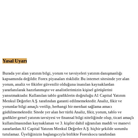
Yasal Uyarı
Burada yer alan yatırım bilgi, yorum ve tavsiyeleri yatırım danışmanlığı
kapsamında değildir. Forex piyasaları risklidir. Bu internet sitesinde yer alan
yorum, analiz ve fikirler güvenilir olduğuna inanılan kaynaklardan
yararlanılarak hazırlanmıştır ve analistlerimizin kişisel görüşlerini
yansıtmaktadır. Kullanılan tablo grafiklerin doğruluğu A1 Capital Yatırım
Menkul Değerler A.Ş. tarafından garanti edilmemektedir. Analiz, fikir ve
yorumlar bilgi amaçlı verilip, herhangi bir menfaat sağlama amacı
güdülmemektedir. Sitede yer alan her türlü Analiz, fikir, yorum, tablo ve
grafikler genel yatırım tavsiyesi ve finansal bilgi niteliğinde olup, ticari amaçlı
kullanılmasından kaynaklanan ve 3. kişiler dahil uğranılan maddi ve manevi
zararlardan A1 Capital Yatırım Menkul Değerler A.Ş. hiçbir şekilde sorumlu
tutulamaz. Üyeliğinizin başlangıcıyla birlikte Forexkocu tarafından