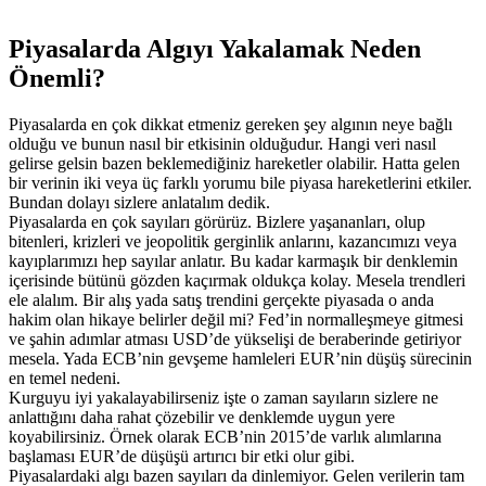
Piyasalarda Algıyı Yakalamak Neden
Önemli?
Piyasalarda en çok dikkat etmeniz gereken şey algının neye bağlı
olduğu ve bunun nasıl bir etkisinin olduğudur. Hangi veri nasıl
gelirse gelsin bazen beklemediğiniz hareketler olabilir. Hatta gelen
bir verinin iki veya üç farklı yorumu bile piyasa hareketlerini etkiler.
Bundan dolayı sizlere anlatalım dedik.
Piyasalarda en çok sayıları görürüz. Bizlere yaşananları, olup
bitenleri, krizleri ve jeopolitik gerginlik anlarını, kazancımızı veya
kayıplarımızı hep sayılar anlatır. Bu kadar karmaşık bir denklemin
içerisinde bütünü gözden kaçırmak oldukça kolay. Mesela trendleri
ele alalım. Bir alış yada satış trendini gerçekte piyasada o anda
hakim olan hikaye belirler değil mi? Fed’in normalleşmeye gitmesi
ve şahin adımlar atması USD’de yükselişi de beraberinde getiriyor
mesela. Yada ECB’nin gevşeme hamleleri EUR’nin düşüş sürecinin
en temel nedeni.
Kurguyu iyi yakalayabilirseniz işte o zaman sayıların sizlere ne
anlattığını daha rahat çözebilir ve denklemde uygun yere
koyabilirsiniz. Örnek olarak ECB’nin 2015’de varlık alımlarına
başlaması EUR’de düşüşü artırıcı bir etki olur gibi.
Piyasalardaki algı bazen sayıları da dinlemiyor. Gelen verilerin tam