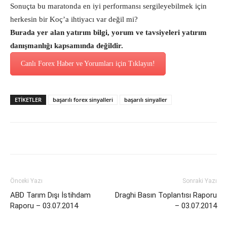
Sonuçta bu maratonda en iyi performansı sergileyebilmek için
herkesin bir Koç’a ihtiyacı var değil mi?
Burada yer alan yatırım bilgi, yorum ve tavsiyeleri yatırım
danışmanlığı kapsamında değildir.
Canlı Forex Haber ve Yorumları için Tıklayın!
ETİKETLER
başarılı forex sinyalleri
başarılı sinyaller
Önceki Yazı
Sonraki Yazı
ABD Tarım Dışı İstihdam
Draghi Basın Toplantısı Raporu
Raporu – 03.07.2014
– 03.07.2014