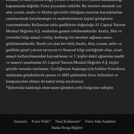
kapsamında değildir. Forex piyasaları risklidir. Bu internet sitesinde yer
alan yorum, analiz ve fikirler güvenilir olduğuna inanılan kaynaklardan
yararlanılarak hazırlanmıştır ve analistlerimizin kişisel görüşlerini
yansıtmaktadır. Kullanılan tablo grafiklerin doğruluğu A1 Capital Yatırım
Menkul Değerler A.Ş. tarafından garanti edilmemektedir. Analiz, fikir ve
yorumlar bilgi amaçlı verilip, herhangi bir menfaat sağlama amacı
güdülmemektedir. Sitede yer alan her türlü Analiz, fikir, yorum, tablo ve
grafikler genel yatırım tavsiyesi ve finansal bilgi niteliğinde olup, ticari
amaçlı kullanılmasından kaynaklanan ve 3. kişiler dahil uğranılan maddi
ve manevi zararlardan A1 Capital Yatırım Menkul Değerler A.Ş. hiçbir
şekilde sorumlu tutulamaz. Üyeliğinizin başlangıcıyla birlikte Forexkocu
tarafından gönderilecek eposta ve SMS şeklindeki forex bültenleri ve
kampanyaları almayı da kabul etmiş sayılırsınız.
*Şirketimiz kaldıraçlı alım-satım işlemleri yetki belgesine sahiptir.
Anasayfa
Forex Nedir?
Nasıl Kullanırım?
Forex Altın Analizleri
Banka Hesap Bilgileri