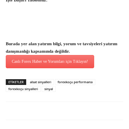
İşte Başarı Tablomuz:
Burada yer alan yatırım bilgi, yorum ve tavsiyeleri yatırım
danışmanlığı kapsamında değildir.
Canlı Forex Haber ve Yorumları için Tıklayın!
ETİKETLER
alsat sinyalleri
forexkoçu performansı
forexkoçu sinyalleri
sinyal