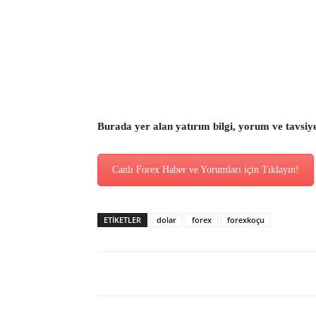
Burada yer alan yatırım bilgi, yorum ve tavsiy
Canlı Forex Haber ve Yorumları için Tıklayın!
ETİKETLER
dolar
forex
forexkoçu