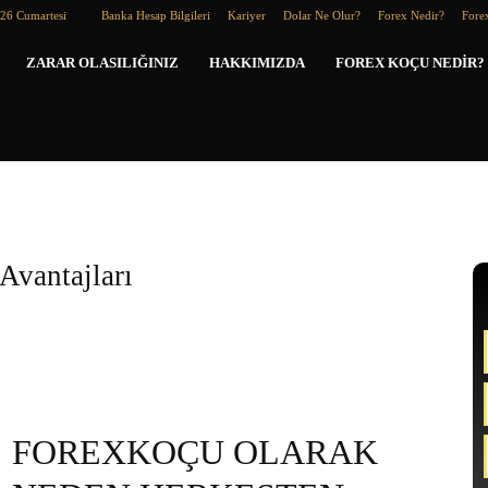
026 Cumartesi
Banka Hesap Bilgileri
Kariyer
Dolar Ne Olur?
Forex Nedir?
Forex
Forex
ZARAR OLASILIĞINIZ
HAKKIMIZDA
FOREX KOÇU NEDIR?
Koçu
Avantajları
FOREXKOÇU OLARAK