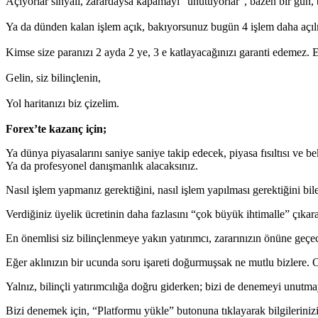
Açıyorlar sinyali, zarardaysa kapamayı “unutuyorlar”, bazen bir gün, 
Ya da dünden kalan işlem açık, bakıyorsunuz bugün 4 işlem daha açı
Kimse size paranızı 2 ayda 2 ye, 3 e katlayacağınızı garanti edemez.
Gelin, siz bilinçlenin,
Yol haritanızı biz çizelim.
Forex’te kazanç için;
Ya dünya piyasalarını saniye saniye takip edecek, piyasa fısıltısı ve b
Ya da profesyonel danışmanlık alacaksınız.
Nasıl işlem yapmanız gerektiğini, nasıl işlem yapılması gerektiğini bi
Verdiğiniz üyelik ücretinin daha fazlasını “çok büyük ihtimalle” çıkar
En önemlisi siz bilinçlenmeye yakın yatırımcı, zararınızın önüne geçe
Eğer aklınızın bir ucunda soru işareti doğurmuşsak ne mutlu bizlere. O
Yalnız, bilinçli yatırımcılığa doğru giderken; bizi de denemeyi unutma
Bizi denemek için, “Platformu yükle” butonuna tıklayarak bilgilerinizi b