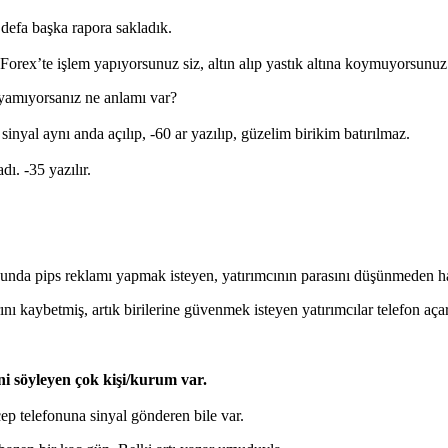
efa başka rapora sakladık.
 Forex’te işlem yapıyorsunuz siz, altın alıp yastık altına koymuyorsunuz
yamıyorsanız ne anlamı var?
nyal aynı anda açılıp, -60 ar yazılıp, güzelim birikim batırılmaz.
ı. -35 yazılır.
nunda pips reklamı yapmak isteyen, yatırımcının parasını düşünmeden ha
ı kaybetmiş, artık birilerine güvenmek isteyen yatırımcılar telefon açar,
ini söyleyen çok kişi/kurum var.
 cep telefonuna sinyal gönderen bile var.