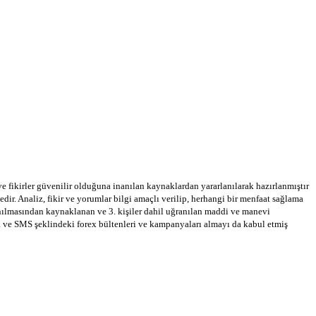
 ve fikirler güvenilir olduğuna inanılan kaynaklardan yararlanılarak hazırlanmıştır
dir. Analiz, fikir ve yorumlar bilgi amaçlı verilip, herhangi bir menfaat sağlama
llanılmasından kaynaklanan ve 3. kişiler dahil uğranılan maddi ve manevi
a ve SMS şeklindeki forex bültenleri ve kampanyaları almayı da kabul etmiş