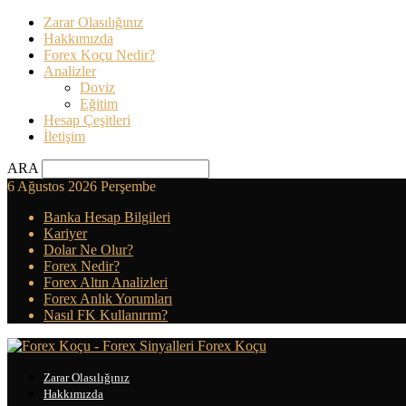
Zarar Olasılığınız
Hakkımızda
Forex Koçu Nedir?
Analizler
Doviz
Eğitim
Hesap Çeşitleri
İletişim
ARA
6 Ağustos 2026 Perşembe
Banka Hesap Bilgileri
Kariyer
Dolar Ne Olur?
Forex Nedir?
Forex Altın Analizleri
Forex Anlık Yorumları
Nasıl FK Kullanırım?
Forex Koçu
Zarar Olasılığınız
Hakkımızda