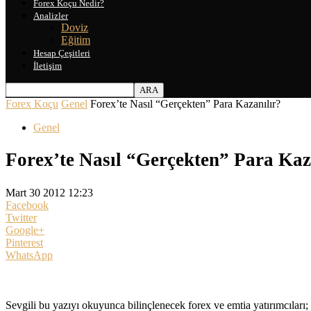
Forex Koçu Nedir?
Analizler
Doviz
Eğitim
Hesap Çeşitleri
İletişim
Forex Koçu
Genel
Forex’te Nasıl “Gerçekten” Para Kazanılır?
Genel
Forex’te Nasıl “Gerçekten” Para Kaz
Mart 30 2012 12:23
Facebook
Twitter
Google+
Pinterest
WhatsApp
Sevgili bu yazıyı okuyunca bilinçlenecek forex ve emtia yatırımcıları;