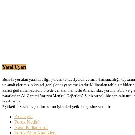
Yasal Uyarı
Burada yer alan yatırım bilgi, yorum ve tavsiyeleri yatırım danışmanlığı kapsamınd
ve analistlerimizin kişisel görüşlerini yansıtmaktadır. Kullanılan tablo grafikler
amacı güdülmemektedir. Sitede yer alan her türlü Analiz, fikir, yorum, tablo ve gr
zararlardan A1 Capital Yatırım Menkul Değerler A.Ş. hiçbir şekilde sorumlu tutu
sayılırsınız.
*Şirketimiz kaldıraçlı alım-satım işlemleri yetki belgesine sahiptir.
Anasayfa
Forex Nedir?
Nasıl Kullanırım?
Forex Altın Analizleri