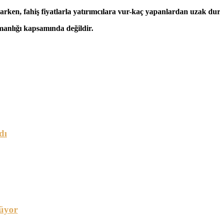
arken, fahiş fiyatlarla yatırımcılara vur-kaç yapanlardan uzak du
şmanlığı kapsamında değildir.
dı
üyor