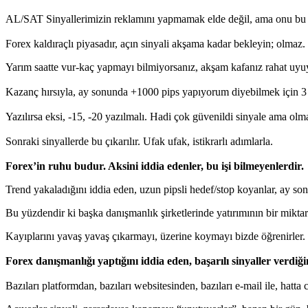
AL/SAT Sinyallerimizin reklamını yapmamak elde değil, ama onu bu d
Forex kaldıraçlı piyasadır, açın sinyali akşama kadar bekleyin; olmaz.
Yarım saatte vur-kaç yapmayı bilmiyorsanız, akşam kafanız rahat uyu
Kazanç hırsıyla, ay sonunda +1000 pips yapıyorum diyebilmek için 3 si
Yazılırsa eksi, -15, -20 yazılmalı. Hadi çok güvenildi sinyale ama olmad
Sonraki sinyallerde bu çıkarılır. Ufak ufak, istikrarlı adımlarla.
Forex’in ruhu budur. Aksini iddia edenler, bu işi bilmeyenlerdir.
Trend yakaladığını iddia eden, uzun pipsli hedef/stop koyanlar, ay so
Bu yüzdendir ki başka danışmanlık şirketlerinde yatırımının bir miktarın
Kayıplarını yavaş yavaş çıkarmayı, üzerine koymayı bizde öğrenirler.
Forex danışmanlığı yaptığını iddia eden, başarılı sinyaller verdiğ
Bazıları platformdan, bazıları websitesinden, bazıları e-mail ile, hatta