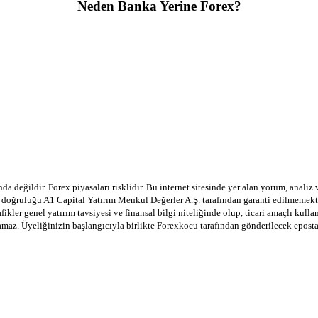
Neden Banka Yerine Forex?
a değildir. Forex piyasaları risklidir. Bu internet sitesinde yer alan yorum, analiz
in doğruluğu A1 Capital Yatırım Menkul Değerler A.Ş. tarafından garanti edilmemekte
afikler genel yatırım tavsiyesi ve finansal bilgi niteliğinde olup, ticari amaçlı ku
lamaz. Üyeliğinizin başlangıcıyla birlikte Forexkocu tarafından gönderilecek epost