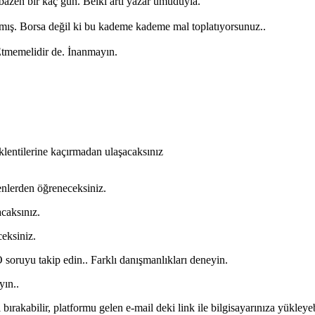
bazen bir kaç gün. Belki artı yazar umuduyla.
lmış. Borsa değil ki bu kademe kademe mal toplatıyorsunuz..
 Etmemelidir de. İnanmayın.
eklentilerine kaçırmadan ulaşacaksınız
lenlerden öğreneceksiniz.
acaksınız.
ceksiniz.
 soruyu takip edin.. Farklı danışmanlıkları deneyin.
yın..
ırakabilir, platformu gelen e-mail deki link ile bilgisayarınıza yükleyeb